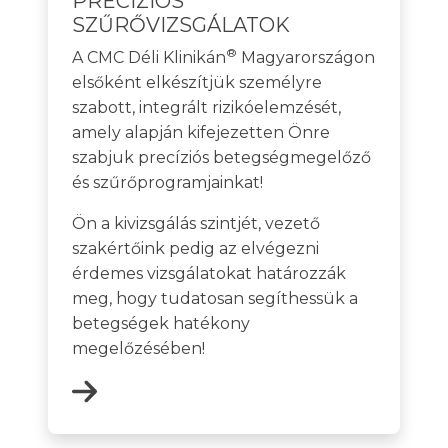
PRECÍZIÓS
SZŰRŐVIZSGÁLATOK
®
A CMC Déli Klinikán
Magyarországon
elsőként elkészítjük személyre
szabott, integrált rizikóelemzését,
amely alapján kifejezetten Önre
szabjuk precíziós betegségmegelőző
és szűrőprogramjainkat!
Ön a kivizsgálás szintjét, vezető
szakértőink pedig az elvégezni
érdemes vizsgálatokat határozzák
meg, hogy tudatosan segíthessük a
betegségek hatékony
megelőzésében!