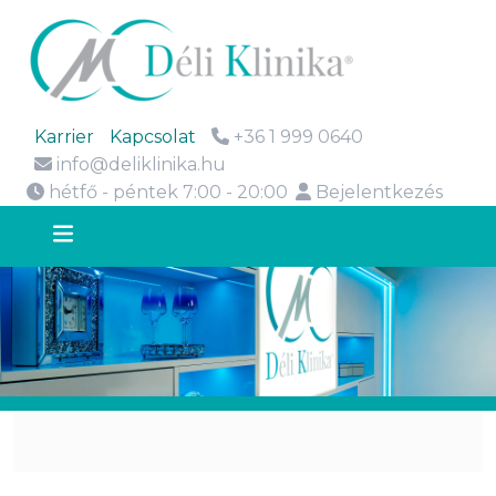
Karrier
Kapcsolat
+36 1 999 0640
info@deliklinika.hu
hétfő - péntek 7:00 - 20:00
Bejelentkezés