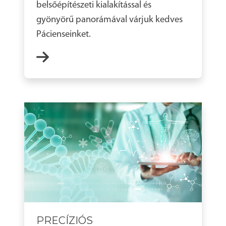
belsőépítészeti kialakítással és
gyönyörű panorámával várjuk kedves
Pácienseinket.
PRECÍZIÓS