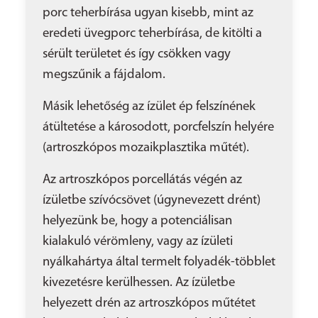
porc teherbírása ugyan kisebb, mint az
eredeti üvegporc teherbírása, de kitölti a
sérült területet és így csökken vagy
megszűnik a fájdalom.
Másik lehetőség az ízület ép felszínének
átültetése a károsodott, porcfelszín helyére
(artroszkópos mozaikplasztika műtét).
Az artroszkópos porcellátás végén az
ízületbe szívócsövet (úgynevezett drént)
helyezünk be, hogy a potenciálisan
kialakuló vérömleny, vagy az ízületi
nyálkahártya által termelt folyadék-többlet
kivezetésre kerülhessen. Az ízületbe
helyezett drén az artroszkópos műtétet