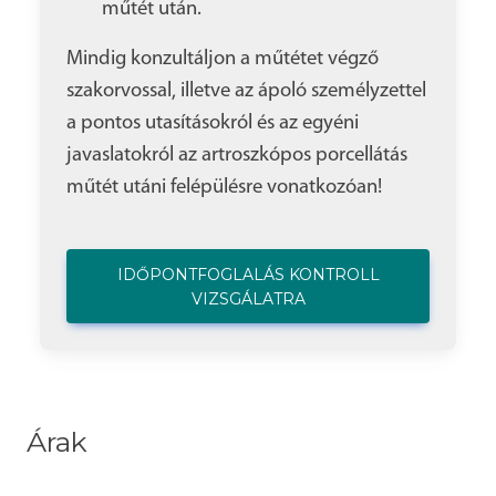
műtét után.
Mindig konzultáljon a műtétet végző
szakorvossal, illetve az ápoló személyzettel
a pontos utasításokról és az egyéni
javaslatokról az artroszkópos porcellátás
műtét utáni felépülésre vonatkozóan!
IDŐPONTFOGLALÁS KONTROLL
VIZSGÁLATRA
Árak