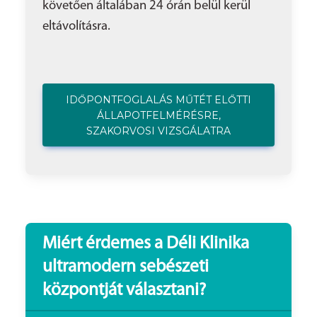
követően általában 24 órán belül kerül
eltávolításra.
IDŐPONTFOGLALÁS MŰTÉT ELŐTTI
ÁLLAPOTFELMÉRÉSRE,
SZAKORVOSI VIZSGÁLATRA
Miért érdemes a Déli Klinika
ultramodern sebészeti
központját választani?