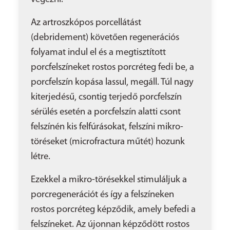
Az artroszkópos porcellátást
(debridement) követően regenerációs
folyamat indul el és a megtisztított
porcfelszíneket rostos porcréteg fedi be, a
porcfelszín kopása lassul, megáll. Túl nagy
kiterjedésű, csontig terjedő porcfelszín
sérülés esetén a porcfelszín alatti csont
felszínén kis felfúrásokat, felszíni mikro-
töréseket (microfractura műtét) hozunk
létre.
Ezekkel a mikro-törésekkel stimuláljuk a
porcregenerációt és így a felszíneken
rostos porcréteg képződik, amely befedi a
felszíneket. Az újonnan képződött rostos