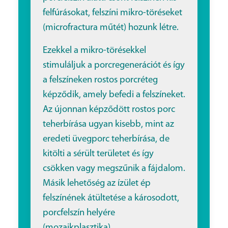
felfúrásokat, felszíni mikro-töréseket
(microfractura műtét) hozunk létre.
Ezekkel a mikro-törésekkel
stimuláljuk a porcregenerációt és így
a felszíneken rostos porcréteg
képződik, amely befedi a felszíneket.
Az újonnan képződött rostos porc
teherbírása ugyan kisebb, mint az
eredeti üvegporc teherbírása, de
kitölti a sérült területet és így
csökken vagy megszűnik a fájdalom.
Másik lehetőség az ízület ép
felszínének átültetése a károsodott,
porcfelszín helyére
(mozaikplasztika).