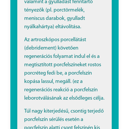
valamint a gyulladást fenntartó
tényezők (pl. porctörmelék,
meniscus darabok, gyulladt
nyálkahártya) eltávolítása.
Az artroszkópos porcellátást
(debridement) követően
regenerációs folyamat indul el és a
megtisztított porcfelszíneket rostos
porcréteg fedi be, a porcfelszín
kopása lassul, megáll. (ez a
regenerációs reakció a porcfelszín
leborotválásának az elsődleges célja.
Túl nagy kiterjedésű, csontig terjedő
porcfelszín sérülés esetén a
porcfelszín alatti csont felszínén kis