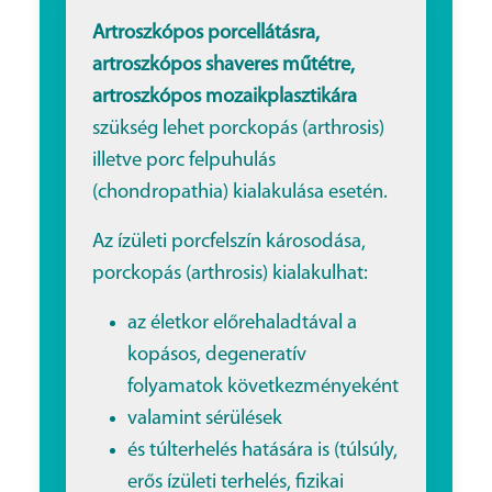
Artroszkópos porcellátásra,
artroszkópos shaveres műtétre,
artroszkópos mozaikplasztikára
szükség lehet porckopás (arthrosis)
illetve porc felpuhulás
(chondropathia) kialakulása esetén.
Az ízületi porcfelszín károsodása,
porckopás (arthrosis) kialakulhat:
az életkor előrehaladtával a
kopásos, degeneratív
folyamatok következményeként
valamint sérülések
és túlterhelés hatására is (túlsúly,
erős ízületi terhelés, fizikai