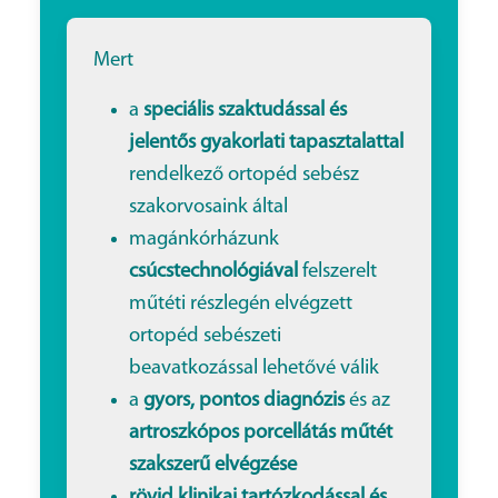
Mert
a
speciális szaktudással és
jelentős gyakorlati tapasztalattal
rendelkező ortopéd sebész
szakorvosaink által
magánkórházunk
csúcstechnológiával
felszerelt
műtéti részlegén elvégzett
ortopéd sebészeti
beavatkozással lehetővé válik
a
gyors, pontos diagnózis
és az
artroszkópos porcellátás műtét
szakszerű elvégzése
rövid klinikai tartózkodással és