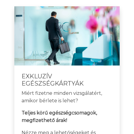
EXKLUZÍV
EGÉSZSÉGKÁRTYÁK
Miért fizetne minden vizsgálatért,
amikor bérlete is lehet?
Teljes körű egészségcsomagok,
megfizethető árak!
Nézze meg a lehetőségeket és