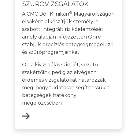
SZŰRŐVIZSGÁLATOK
®
A CMC Déli Klinikán
Magyarországon
elsőként elkészítjük személyre
szabott, integrált rizikóelemzését,
amely alapján kifejezetten Önre
szabjuk precíziós betegségmegelőző
és szűrőprogramjainkat!
Ön a kivizsgálás szintjét, vezető
szakértőink pedig az elvégezni
érdemes vizsgálatokat határozzák
meg, hogy tudatosan segíthessük a
betegségek hatékony
megelőzésében!