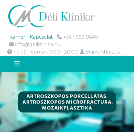
Karrier
Kapcsolat
+36 1 999 0640
info@deliklinika.hu
hétfő - péntek 7:00 - 20:00
Bejelentkezés