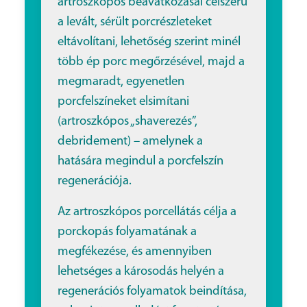
artroszkópos beavatkozásal célszerű
a levált, sérült porcrészleteket
eltávolítani, lehetőség szerint minél
több ép porc megőrzésével, majd a
megmaradt, egyenetlen
porcfelszíneket elsimítani
(artroszkópos „shaverezés”,
debridement) – amelynek a
hatására megindul a porcfelszín
regenerációja.
Az artroszkópos porcellátás célja a
porckopás folyamatának a
megfékezése, és amennyiben
lehetséges a károsodás helyén a
regenerációs folyamatok beindítása,