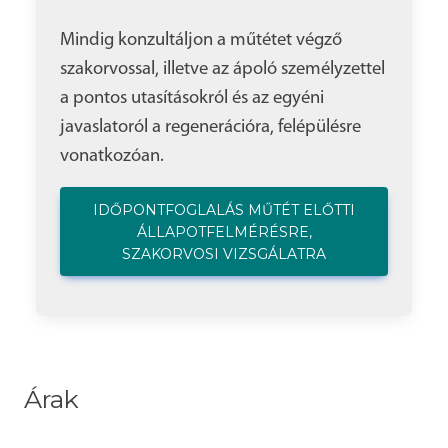
Mindig konzultáljon a műtétet végző
szakorvossal, illetve az ápoló személyzettel
a pontos utasításokról és az egyéni
javaslatoról a regenerációra, felépülésre
vonatkozóan.
IDŐPONTFOGLALÁS MŰTÉT ELŐTTI
ÁLLAPOTFELMÉRÉSRE,
SZAKORVOSI VIZSGÁLATRA
Árak