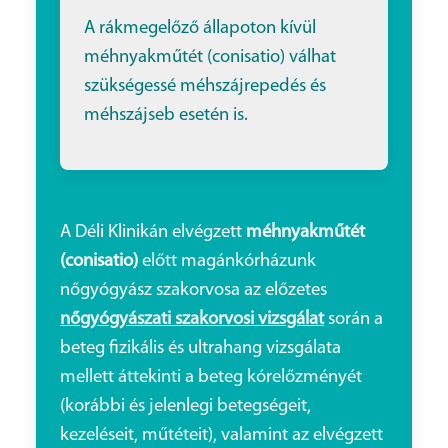
A rákmegelőző állapoton kívül
méhnyakműtét (conisatio) válhat
szükségessé méhszájrepedés és
méhszájseb esetén is.
A Déli Klinikán elvégzett
méhnyakműtét
(conisatio)
előtt magánkórházunk
nőgyógyász szakorvosa az előzetes
nőgyógyászati szakorvosi vizsgálat
során a
beteg fizikális és ultrahang vizsgálata
mellett áttekinti a beteg kórelőzményét
(korábbi és jelenlegi betegségeit,
kezeléseit, műtéteit), valamint az elvégzett