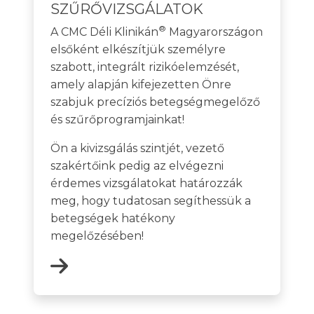
SZŰRŐVIZSGÁLATOK
®
A CMC Déli Klinikán
Magyarországon
elsőként elkészítjük személyre
szabott, integrált rizikóelemzését,
amely alapján kifejezetten Önre
szabjuk precíziós betegségmegelőző
és szűrőprogramjainkat!
Ön a kivizsgálás szintjét, vezető
szakértőink pedig az elvégezni
érdemes vizsgálatokat határozzák
meg, hogy tudatosan segíthessük a
betegségek hatékony
megelőzésében!