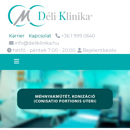
Karrier
Kapcsolat
+36 1 999 0640
info@deliklinika.hu
hétfő - péntek 7:00 - 20:00
Bejelentkezés