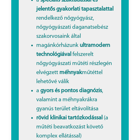
a
speciális szaktudással és
jelentős gyakorlati tapasztalattal
rendelkező nőgyógyász,
nőgyógyászati daganatsebész
szakorvosaink által
magánkórházunk
ultramodern
technológiával
felszerelt
nőgyógyászati műtéti részlegén
elvégzett
méhnyak
műtéttel
lehetővé válik
a
gyors és pontos diagnózis
,
valamint a méhnyakrákra
gyanús terület eltávolítása
rövid klinikai tartózkodással
(a
műtéti beavatkozást követő
komplex ellátással)