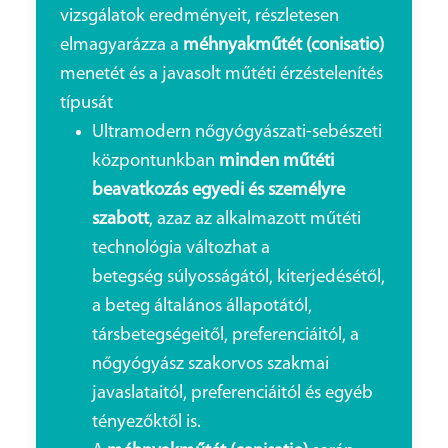
vizsgálatok eredményeit, részletesen
elmagyarázza a
méhnyakműtét (conisatio)
menetét és a javasolt műtéti érzéstelenítés
típusát
Ultramodern nőgyógyászati-sebészeti
központunkban
minden műtéti
beavatkozás egyedi és személyre
szabott
, azaz az alkalmazott műtéti
technológia változhat a
betegség súlyosságától, kiterjedésétől,
a beteg általános állapotától,
társbetegségeitől, preferenciáitól, a
nőgyógyász szakorvos szakmai
javaslataitól, preferenciáitól és egyéb
tényezőktől is.