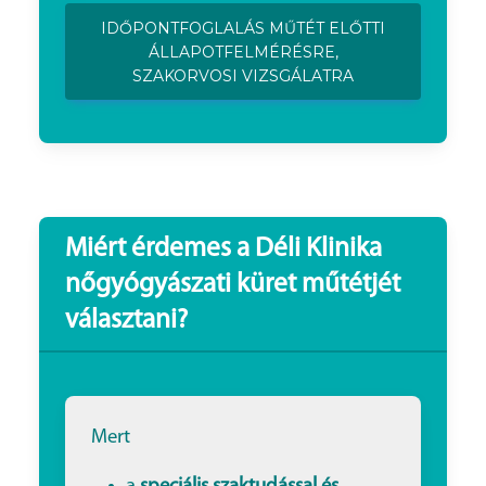
IDŐPONTFOGLALÁS MŰTÉT ELŐTTI
ÁLLAPOTFELMÉRÉSRE,
SZAKORVOSI VIZSGÁLATRA
Miért érdemes a Déli Klinika
nőgyógyászati küret műtétjét
választani?
Mert