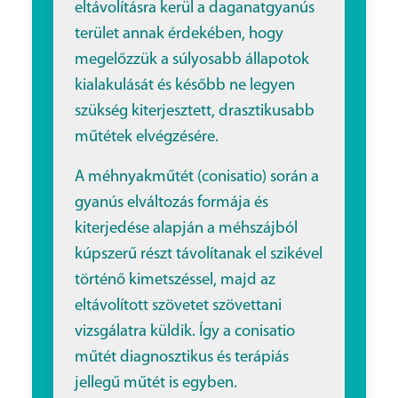
eltávolításra kerül a daganatgyanús
terület annak érdekében, hogy
megelőzzük a súlyosabb állapotok
kialakulását és később ne legyen
szükség kiterjesztett, drasztikusabb
műtétek elvégzésére.
A méhnyakműtét (conisatio) során a
gyanús elváltozás formája és
kiterjedése alapján a méhszájból
kúpszerű részt távolítanak el szikével
történő kimetszéssel, majd az
eltávolított szövetet szövettani
vizsgálatra küldik. Így a conisatio
műtét diagnosztikus és terápiás
jellegű műtét is egyben.