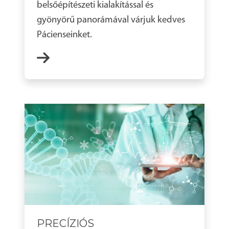
belsőépítészeti kialakítással és
gyönyörű panorámával várjuk kedves
Pácienseinket.
PRECÍZIÓS