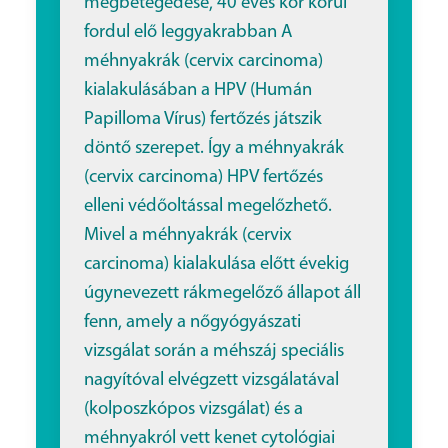
megbetegedése, 40 éves kor körül
fordul elő leggyakrabban A
méhnyakrák (cervix carcinoma)
kialakulásában a HPV (Humán
Papilloma Vírus) fertőzés játszik
döntő szerepet. Így a méhnyakrák
(cervix carcinoma) HPV fertőzés
elleni védőoltással megelőzhető.
Mivel a méhnyakrák (cervix
carcinoma) kialakulása előtt évekig
úgynevezett rákmegelőző állapot áll
fenn, amely a nőgyógyászati
vizsgálat során a méhszáj speciális
nagyítóval elvégzett vizsgálatával
(kolposzkópos vizsgálat) és a
méhnyakról vett kenet cytológiai