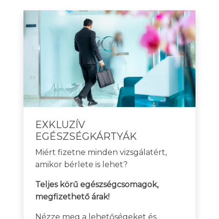
EXKLUZÍV
EGÉSZSÉGKÁRTYÁK
Miért fizetne minden vizsgálatért,
amikor bérlete is lehet?
Teljes körű egészségcsomagok,
megfizethető árak!
Nézze meg a lehetőségeket és