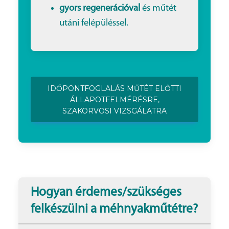
gyors regenerációval
és műtét
utáni felépüléssel.
IDŐPONTFOGLALÁS MŰTÉT ELŐTTI
ÁLLAPOTFELMÉRÉSRE,
SZAKORVOSI VIZSGÁLATRA
Hogyan érdemes/szükséges
felkészülni a méhnyakműtétre?