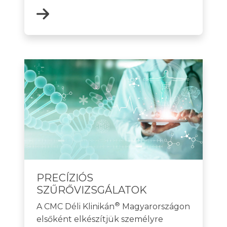
PRECÍZIÓS
SZŰRŐVIZSGÁLATOK
®
A CMC Déli Klinikán
Magyarországon
elsőként elkészítjük személyre