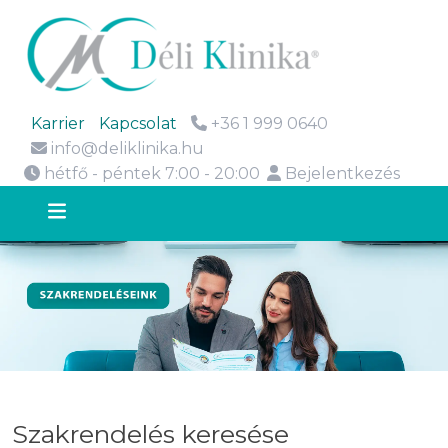
Karrier
Kapcsolat
+36 1 999 0640
info@deliklinika.hu
hétfő - péntek 7:00 - 20:00
Bejelentkezés
Szakrendelés keresése