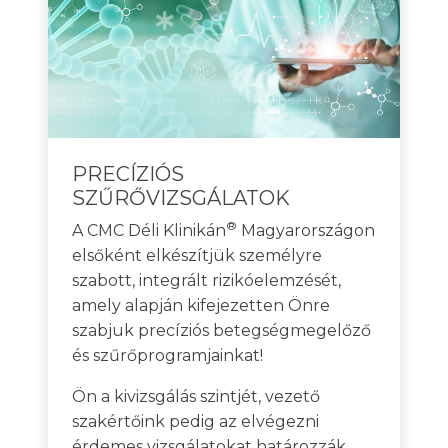
PRECÍZIÓS
SZŰRŐVIZSGÁLATOK
®
A CMC Déli Klinikán
Magyarországon
elsőként elkészítjük személyre
szabott, integrált rizikóelemzését,
amely alapján kifejezetten Önre
szabjuk precíziós betegségmegelőző
és szűrőprogramjainkat!
Ön a kivizsgálás szintjét, vezető
szakértőink pedig az elvégezni
érdemes vizsgálatokat határozzák