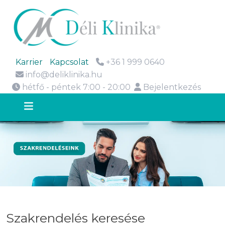
Karrier
Kapcsolat
+36 1 999 0640
info@deliklinika.hu
hétfő - péntek 7:00 - 20:00
Bejelentkezés
Szakrendelés keresése