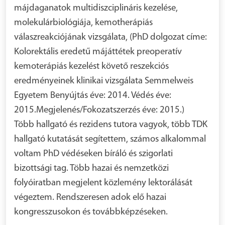
májdaganatok multidiszciplináris kezelése,
molekulárbiológiája, kemotherápiás
válaszreakciójának vizsgálata, (PhD dolgozat címe:
Kolorektális eredetű májáttétek preoperatív
kemoterápiás kezelést követő reszekciós
eredményeinek klinikai vizsgálata Semmelweis
Egyetem Benyújtás éve: 2014. Védés éve:
2015.Megjelenés/Fokozatszerzés éve: 2015.)
Több hallgató és rezidens tutora vagyok, több TDK
hallgató kutatását segítettem, számos alkalommal
voltam PhD védéseken bíráló és szigorlati
bizottsági tag. Több hazai és nemzetközi
folyóiratban megjelent közlemény lektorálását
végeztem. Rendszeresen adok elő hazai
kongresszusokon és továbbképzéseken.