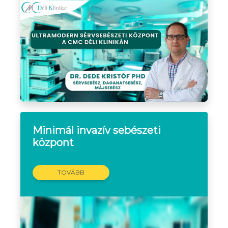
Minimál invazív sebészeti
központ
TOVÁBB