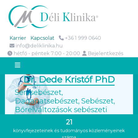
Karrier
Kapcsolat
+36 1 999 0640
info@deliklinika.hu
hétfő - péntek 7:00 - 20:00
Bejelentkezés
Dr. Dede Kristóf PhD
Sérvsebészet,
Daganatsebészet
,
Sebészet,
Bőrelváltozások sebészeti
eltávolítása
21
könyvfejezeteinek és tudományos közleményeinek
száma