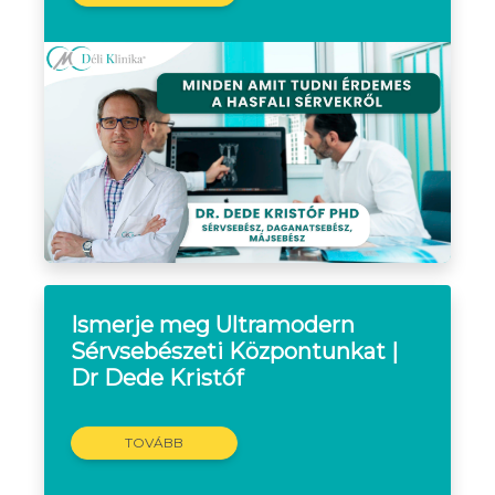
Ismerje meg Ultramodern
Sérvsebészeti Központunkat |
Dr Dede Kristóf
TOVÁBB