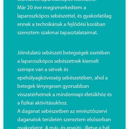
Már 20 éve megismerkedtem a
laparoszkópos sebészettel, és gyakorlatilag
ennek a technikának a fejlődési korában
szereztem szakmai tapasztalataimat.
Jóindulatú sebészeti betegségek esetében
a laparoszkópos sebészetnek kiemelt
szerepe van a sérvek és
epehólyagkövesség sebészetében, ahol a
betegek lényegesen gyorsabban
visszatérhetnek a mindennapi életükhöz és
a fizikai aktivitásukhoz.
A daganat sebészetben az emésztőszervi
daganatok területén szereztem elsősorban
gyakorlatot. A máj- és epeúti-, illetve a bél