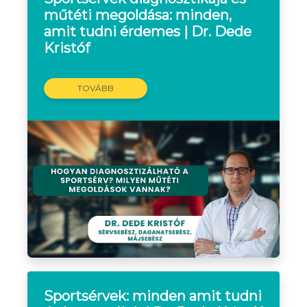
műtéti megoldása: minden,
amit tudni érdemes | Dr. Dede
Kristóf
TOVÁBB
Sportsérvek: minden amit tudni