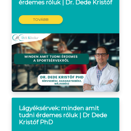
érdemes róluk | Dr. Dede Kristóf
TOVÁBB
Lágyéksérvek: minden amit
tudni érdemes róluk | Dr Dede
Kristóf PhD