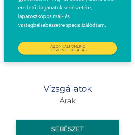
eredetű daganatok sebészetére,
laparoszkópos máj- és
vastagbélsebészetre specializálódtam.
AZONNALI ONLINE
IDŐPONTFOGLALÁS
Vizsgálatok
Árak
SEBÉSZET