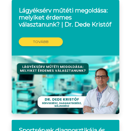
Lágyéksérv műtéti megoldása:
melyiket érdemes
választanunk? | Dr. Dede Kristóf
TOVÁBB
Sportsérvek diagnosztikája és