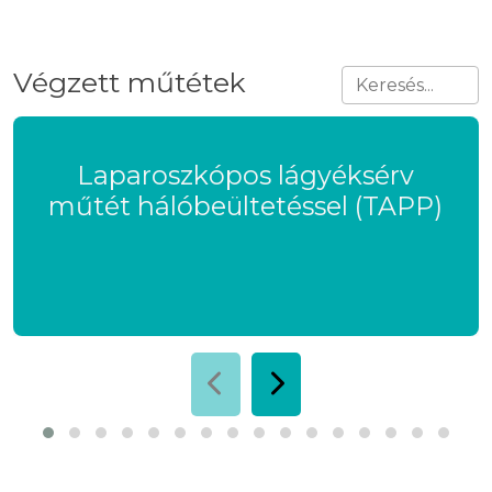
Végzett műtétek
Laparoszkópos lágyéksérv
műtét hálóbeültetéssel (TAPP)