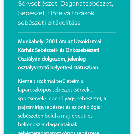
Sérvsebészet, Daganatsebészet,
Sebészet, Bőrelváltozások
sebészeti eltávolítása
Munkahely: 2001 óta az Uzsoki utcai
Kórház Sebészeti- és Onkosebészeti
Osztályán dolgozom, jelenleg
osztályvezető helyettesi státuszban.
Kiemelt szakmai területeim a
laparoszkópos sebészet (sérvek-,
sportsérvek-, epehólyag-, sebészete), a
pajzsmirigysebészet és az onkológiai
sebészeten belül a máj-epeúti és
bélrendszer daganatainak
sebészete/laparoszkópos sebészete.