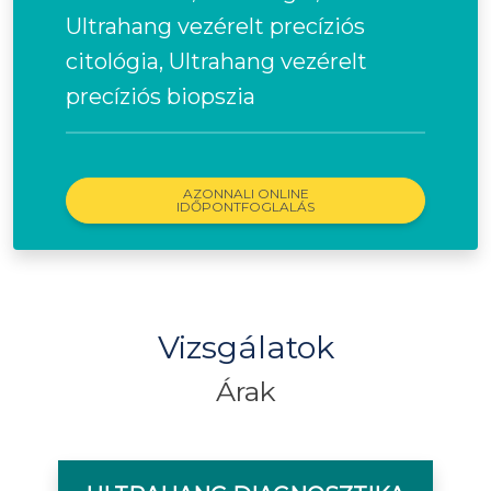
Ultrahang vezérelt precíziós
citológia, Ultrahang vezérelt
precíziós biopszia
AZONNALI ONLINE
IDŐPONTFOGLALÁS
Vizsgálatok
Árak