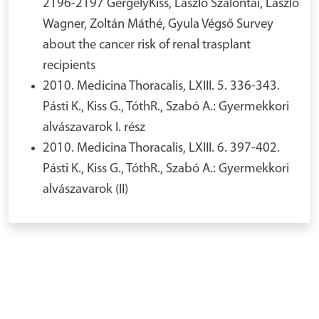
2196-2197 GergelyKiss, László Szalontai, László
Wagner, Zoltán Máthé, Gyula Végső Survey
about the cancer risk of renal trasplant
recipients
2010. Medicina Thoracalis, LXIII. 5. 336-343.
Pásti K., Kiss G., TóthR., Szabó A.: Gyermekkori
alvászavarok I. rész
2010. Medicina Thoracalis, LXIII. 6. 397-402.
Pásti K., Kiss G., TóthR., Szabó A.: Gyermekkori
alvászavarok (II)