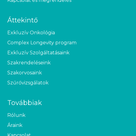
Kapcsolat és megrendelés
Áttekintő
Exkluzív Onkológia
Complex Longevity program
Exkluzív Szolgáltatásaink
Szakrendeléseink
Szakorvosaink
Szűrővizsgálatok
Továbbiak
Rólunk
Áraink
Kapcsolat