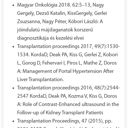
Magyar Onkológia 2018. 62:5–13, Nagy
Gergely, Dezső Katalin, KissGergely, Gerlei
Zsuzsanna, Nagy Péter, Kóbori László: A
jóindulatú májdaganatok korszerű
diagnosztikája és kezelési elvei
Transplantation proceedings 2017, 49(7):1530-
1534. KordaD, Deak PA, Kiss G, Gerlei Z, Kobori
L, Gorog D, Fehervari I, Piros L, Mathe Z, Doros
A: Management of Portal Hypertension After
Liver Transplantation.
Transplantation proceedings 2016, 48(7):2544-
2547 KordaD, Deak PA, Kozma V, Kiss G, Doros
A: Role of Contrast-Enhanced ultrasound in the
Follow-up of Kidney Transplant Patients
Transplantation Proceedings, 47 (2015), pp.