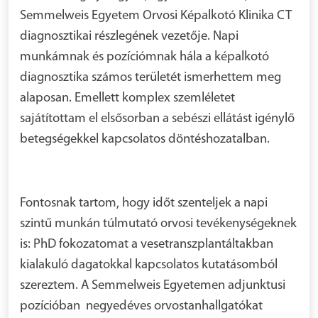
Semmelweis Egyetem Orvosi Képalkotó Klinika CT
diagnosztikai részlegének vezetője. Napi
munkámnak és pozíciómnak hála a képalkotó
diagnosztika számos területét ismerhettem meg
alaposan. Emellett komplex szemléletet
sajátítottam el elsősorban a sebészi ellátást igénylő
betegségekkel kapcsolatos döntéshozatalban.
Fontosnak tartom, hogy időt szenteljek a napi
szintű munkán túlmutató orvosi tevékenységeknek
is: PhD fokozatomat a vesetranszplantáltakban
kialakuló dagatokkal kapcsolatos kutatásomból
szereztem. A Semmelweis Egyetemen adjunktusi
pozícióban negyedéves orvostanhallgatókat