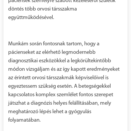
páciensek személyre szabott kezeléséről születik
döntés több orvosi társszakma
együttműködésével.
Munkám során fontosnak tartom, hogy a
pácienseket az elérhető legmodernebb
diagnosztikai eszközökkel a legkörültekintőbb
módon vizsgáljam és az így kapott eredményeket
az érintett orvosi társszakmák képviselőivel is
egyeztessem szükség esetén. A betegségekkel
kapcsolatos komplex szemlélet fontos szerepet
játszhat a diagnózis helyes felállításában, mely
meghatározó lépés lehet a gyógyulás
folyamatában.