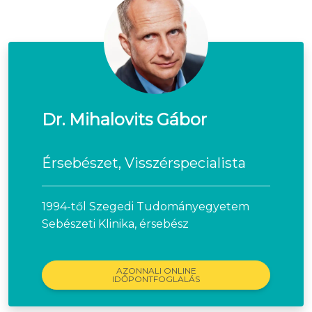
Dr. Mihalovits Gábor
Érsebészet, Visszérspecialista
1994-től Szegedi Tudományegyetem
Sebészeti Klinika, érsebész
AZONNALI ONLINE
IDŐPONTFOGLALÁS