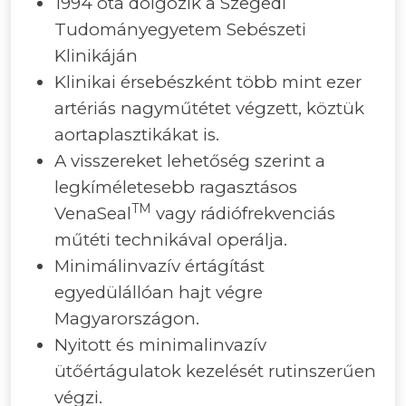
1994 óta dolgozik a Szegedi
Tudományegyetem Sebészeti
Klinikáján
Klinikai érsebészként több mint ezer
artériás nagyműtétet végzett, köztük
aortaplasztikákat is.
A visszereket lehetőség szerint a
legkíméletesebb ragasztásos
TM
VenaSeal
vagy rádiófrekvenciás
műtéti technikával operálja.
Minimálinvazív értágítást
egyedülállóan hajt végre
Magyarországon.
Nyitott és minimalinvazív
ütőértágulatok kezelését rutinszerűen
végzi.