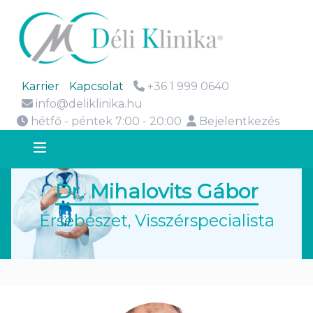
Karrier
Kapcsolat
+36 1 999 0640
info@deliklinika.hu
hétfő - péntek 7:00 - 20:00
Bejelentkezés
Dr. Mihalovits Gábor
Érsebészet
,
Visszérspecialista