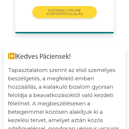
AZONNALI ONLINE
IDŐPONTFOGLALÁS
Kedves Páciensek!
Tapasztalatom szerint az első személyes
beszélgetés, a megfelelő emberi
hozzáállás, a kialakuló bizalom gyorsan
feloldja a beavatkozásoktól való kezdeti
félelmet. A megbeszéléseken a
betegeimmel közösen alakítjuk ki a
kezelési tervet, amelyet aztán közös
odafigyeléssel, gondosan végig is viszünk.