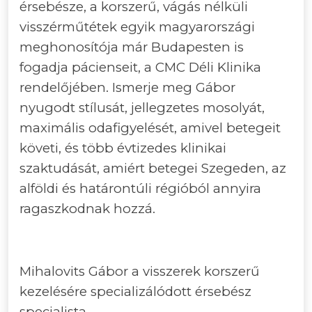
érsebésze, a korszerű, vágás nélküli
visszérműtétek egyik magyarországi
meghonosítója már Budapesten is
fogadja pácienseit, a CMC Déli Klinika
rendelőjében. Ismerje meg Gábor
nyugodt stílusát, jellegzetes mosolyát,
maximális odafigyelését, amivel betegeit
követi, és több évtizedes klinikai
szaktudását, amiért betegei Szegeden, az
alföldi és határontúli régióból annyira
ragaszkodnak hozzá.
Mihalovits Gábor a visszerek korszerű
kezelésére specializálódott érsebész
specialista.