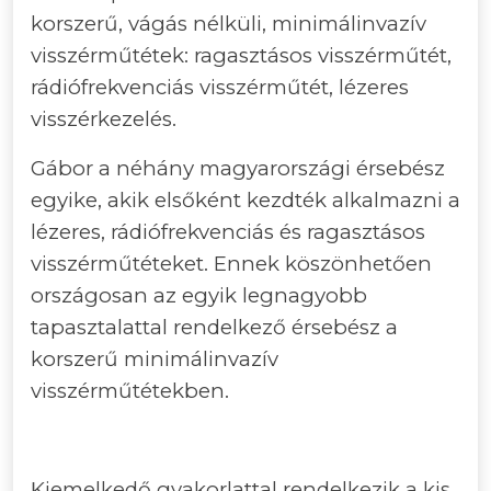
korszerű, vágás nélküli, minimálinvazív
visszérműtétek: ragasztásos visszérműtét,
rádiófrekvenciás visszérműtét, lézeres
visszérkezelés.
Gábor a néhány magyarországi érsebész
egyike, akik elsőként kezdték alkalmazni a
lézeres, rádiófrekvenciás és ragasztásos
visszérműtéteket. Ennek köszönhetően
országosan az egyik legnagyobb
tapasztalattal rendelkező érsebész a
korszerű minimálinvazív
visszérműtétekben.
Kiemelkedő gyakorlattal rendelkezik a kis