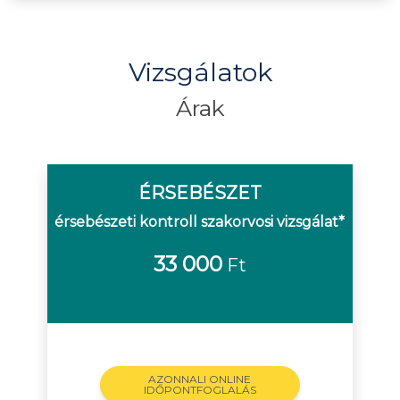
Vizsgálatok
Árak
ÉRSEBÉSZET
érsebészeti kontroll szakorvosi vizsgálat*
33 000
Ft
AZONNALI ONLINE
IDŐPONTFOGLALÁS