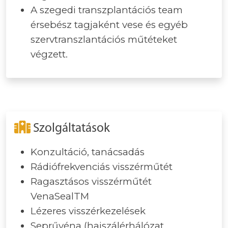
A szegedi transzplantációs team
érsebész tagjaként vese és egyéb
szervtranszlantációs műtéteket
végzett.
Szolgáltatások
Konzultáció, tanácsadás
Rádiófrekvenciás visszérműtét
Ragasztásos visszérműtét
VenaSealTM
Lézeres visszérkezelések
Seprűvéna (hajszálérhálózat,