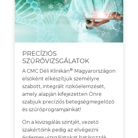
PRECÍZIÓS
SZŰRŐVIZSGÁLATOK
®
A CMC Déli Klinikán
Magyarországon
elsőként elkészítjük személyre
szabott, integrált rizikóelemzését,
amely alapján kifejezetten Önre
szabjuk precíziós betegségmegelőző
és szűrőprogramjainkat!
Ön a kivizsgálás szintjét, vezető
szakértőink pedig az elvégezni
érdemes vizsgálatokat határozzák