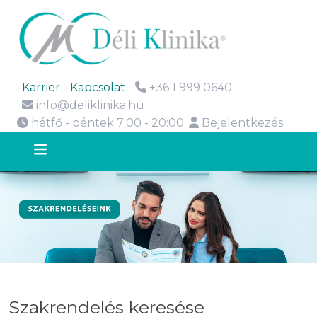
Karrier
Kapcsolat
+36 1 999 0640
info@deliklinika.hu
hétfő - péntek 7:00 - 20:00
Bejelentkezés
Szakrendelés keresése