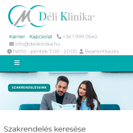
Karrier
Kapcsolat
+36 1 999 0640
info@deliklinika.hu
hétfő - péntek 7:00 - 20:00
Bejelentkezés
Szakrendelés keresése