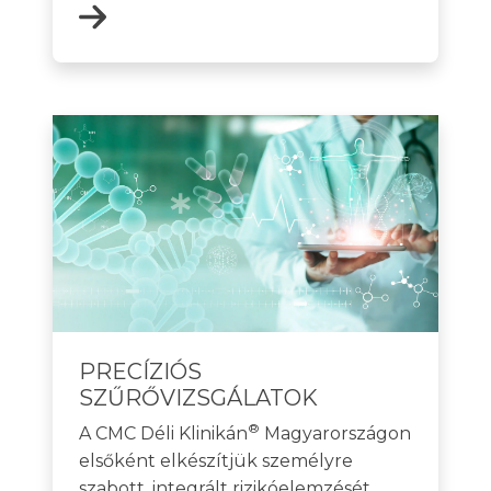
PRECÍZIÓS
SZŰRŐVIZSGÁLATOK
®
A CMC Déli Klinikán
Magyarországon
elsőként elkészítjük személyre
szabott, integrált rizikóelemzését,