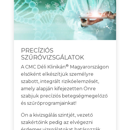
PRECÍZIÓS
SZŰRŐVIZSGÁLATOK
®
A CMC Déli Klinikán
Magyarországon
elsőként elkészítjük személyre
szabott, integrált rizikóelemzését,
amely alapján kifejezetten Önre
szabjuk precíziós betegségmegelőző
és szűrőprogramjainkat!
Ön a kivizsgálás szintjét, vezető
szakértőink pedig az elvégezni
érdemes vizsgálatokat határozzák