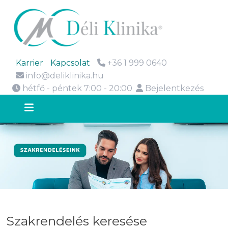
Karrier
Kapcsolat
+36 1 999 0640
info@deliklinika.hu
hétfő - péntek 7:00 - 20:00
Bejelentkezés
Szakrendelés keresése