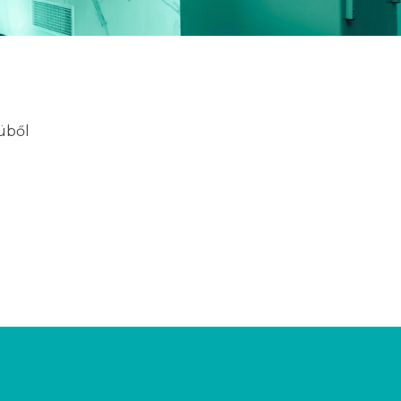
nüből