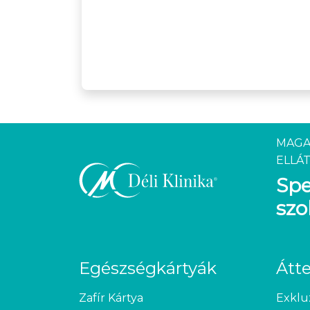
MAGA
ELLÁT
Spe
szo
Egészségkártyák
Átt
Zafír Kártya
Exklu