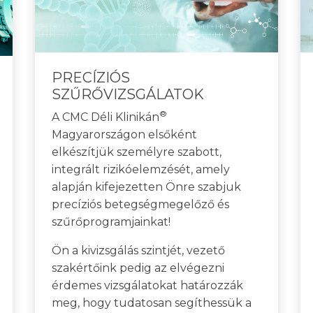
PRECÍZIÓS
SZŰRŐVIZSGÁLATOK
®
A CMC Déli Klinikán
Magyarországon elsőként
elkészítjük személyre szabott,
integrált rizikóelemzését, amely
alapján kifejezetten Önre szabjuk
precíziós betegségmegelőző és
szűrőprogramjainkat!
Ön a kivizsgálás szintjét, vezető
szakértőink pedig az elvégezni
érdemes vizsgálatokat határozzák
meg, hogy tudatosan segíthessük a