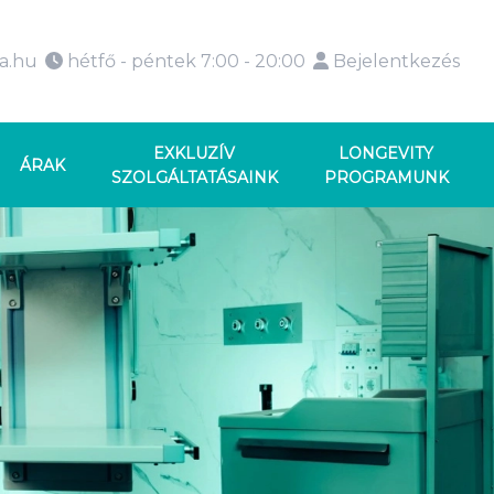
ka.hu
hétfő - péntek 7:00 - 20:00
Bejelentkezés
EXKLUZÍV
LONGEVITY
ÁRAK
SZOLGÁLTATÁSAINK
PROGRAMUNK