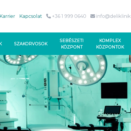
Karrier
Kapcsolat
+36 1 999 0640
info@deliklini
SEBÉSZETI
KOMPLEX
K
SZAKORVOSOK
KÖZPONT
KÖZPONTOK