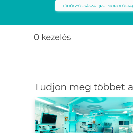
TÜDŐGYÓGYÁSZAT (PULMONOLÓGIA
0 kezelés
Tudjon meg többet a 