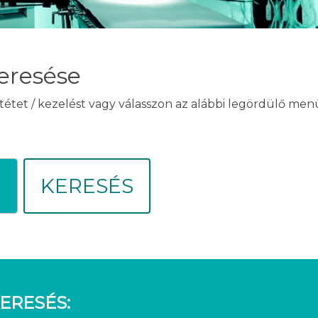
eresése
tétet / kezelést vagy válasszon az alábbi legördülő me
KERESÉS
ERESÉS: