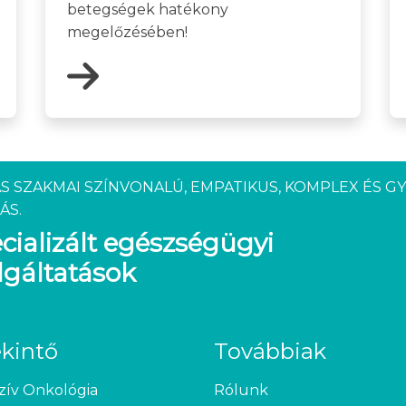
betegségek hatékony
megelőzésében!
S SZAKMAI SZÍNVONALÚ, EMPATIKUS, KOMPLEX ÉS G
ÁS.
cializált egészségügyi
lgáltatások
ekintő
Továbbiak
zív Onkológia
Rólunk