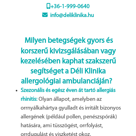
+36-1-999-0640
info@deliklinika.hu
Milyen betegségek gyors és
korszerű kivizsgálásában vagy
kezelésében kaphat szakszerű
segítséget a Déli Klinika
allergológiai ambulanciáján?
Szezonális és egész éven át tartó allergiás
rhinitis:
Olyan állapot, amelyben az
orrnyálkahártya gyulladt és irritált bizonyos
allergének (például pollen, penészspórák)
hatására, ami tüsszögést, orrfolyást,
orrdugulást és viszketést okoz.