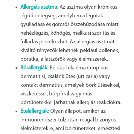
Allergiás asztma:
Az asztma olyan krónikus
légúti betegség, amelyben a légutak
gyulladása és görcsös összehúzódása miatt
nehézlégzés, köhögés, mellkasi szorítás és
fulladás jelentkezhet. Az allergiás asztmát
kiváltó tényezők lehetnek például pollenek,
poratka, állatszőrök vagy élelmiszerek.
Bőrallergiák:
Például ekcéma (atopikus
dermatitis), csalánkiütés (urticaria) vagy
kontakt dermatitis, amelyek bőrkiütésekkel,
viszketéssel, bőrpírral vagy más
bőrtünetekkel járhatnak allergiás reakciókra.
Ételallergiák:
Olyan állapot, amikor az
immunrendszer túlzottan reagál bizonyos
élelmiszerekre, ami bőrtüneteket, emésztési