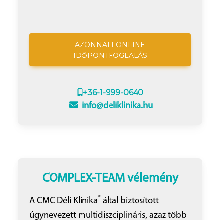
AZONNALI ONLINE
IDŐPONTFOGLALÁS
+36-1-999-0640
info@deliklinika.hu
COMPLEX-TEAM vélemény
®
A CMC Déli Klinika
által biztosított
úgynevezett multidiszciplináris, azaz több