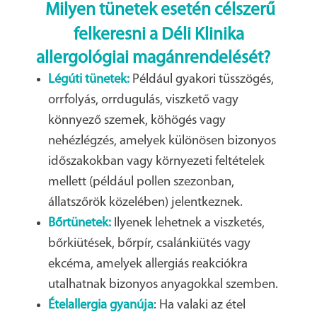
Milyen tünetek esetén célszerű
felkeresni a Déli Klinika
allergológiai magánrendelését?
Légúti tünetek:
Például gyakori tüsszögés,
orrfolyás, orrdugulás, viszkető vagy
könnyező szemek, köhögés vagy
nehézlégzés, amelyek különösen bizonyos
időszakokban vagy környezeti feltételek
mellett (például pollen szezonban,
állatszőrök közelében) jelentkeznek.
Bőrtünetek:
Ilyenek lehetnek a viszketés,
bőrkiütések, bőrpír, csalánkiütés vagy
ekcéma, amelyek allergiás reakciókra
utalhatnak bizonyos anyagokkal szemben.
Ételallergia gyanúja
: Ha valaki az étel