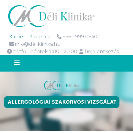
Karrier
Kapcsolat
+36 1 999 0640
info@deliklinika.hu
hétfő - péntek 7:00 - 20:00
Bejelentkezés