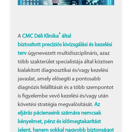
®
A
CMC Déli Klinika
által
biztosított
precíziós kivizsgálási és kezelési
terv
úgynevezett multidiszciplináris, azaz
több szakterület specialistája által közösen
kialakított diagnosztikai és/vagy kezelési
javaslat, amely elősegíti a pontosabb
diagnózis felállítását és a több szempontot
is figyelembe vevő kezelési és/vagy után
követési stratégia megvalósítását.
Az
eljárás pácienseink számára nemcsak
kényelmet, pénz és időmegtakarítást
jelent, hanem sokkal nagyobb biztonságot