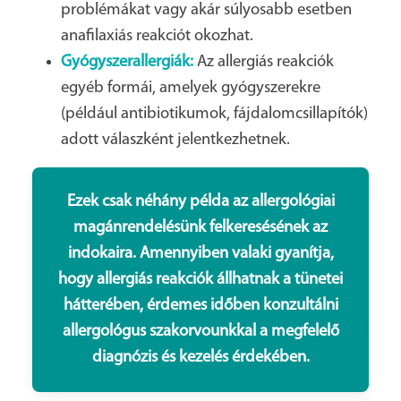
problémákat vagy akár súlyosabb esetben
anafilaxiás reakciót okozhat.
Gyógyszerallergiák:
Az allergiás reakciók
egyéb formái, amelyek gyógyszerekre
(például antibiotikumok, fájdalomcsillapítók)
adott válaszként jelentkezhetnek.
Ezek csak néhány példa az allergológiai
magánrendelésünk felkeresésének az
indokaira. Amennyiben valaki gyanítja,
hogy allergiás reakciók állhatnak a tünetei
hátterében, érdemes időben konzultálni
allergológus szakorvounkkal a megfelelő
diagnózis és kezelés érdekében.