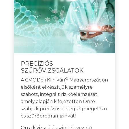
PRECÍZIÓS
SZŰRŐVIZSGÁLATOK
®
A CMC Déli Klinikán
Magyarországon
elsőként elkészítjük személyre
szabott, integrált rizikóelemzését,
amely alapján kifejezetten Önre
szabjuk precíziós betegségmegelőző
és szűrőprogramjainkat!
Ön a kivizsgálás szintjét, vezető