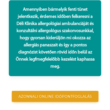
Amennyiben bármelyik fenti tünet
jelentkezik, érdemes időben felkeresni a
Déli Klinika allergológiai ambulanciáját és
konzultálni allergológus szakorvosunkkal,
hogy gyorsan kiderüljön mi okozza az
allergiás panaszait és így a pontos
diagnózist követően rövid időn belül az
Önnek legfmegfelelőbb kezelést kaphassa
meg.
AZONNALI ONLINE IDŐPONTFOGLALÁS