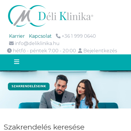
Karrier
Kapcsolat
+36 1 999 0640
info@deliklinika.hu
hétfő - péntek 7:00 - 20:00
Bejelentkezés
Szakrendelés keresése