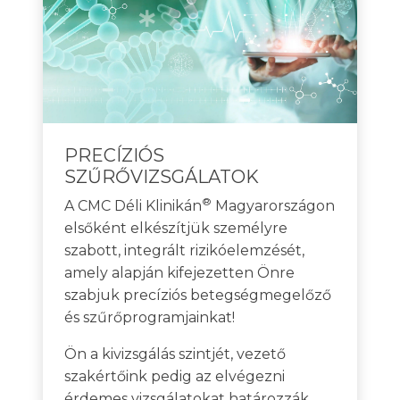
PRECÍZIÓS
SZŰRŐVIZSGÁLATOK
®
A CMC Déli Klinikán
Magyarországon
elsőként elkészítjük személyre
szabott, integrált rizikóelemzését,
amely alapján kifejezetten Önre
szabjuk precíziós betegségmegelőző
és szűrőprogramjainkat!
Ön a kivizsgálás szintjét, vezető
szakértőink pedig az elvégezni
érdemes vizsgálatokat határozzák