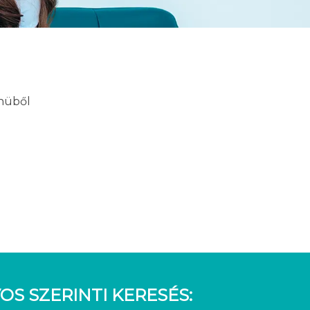
enüből
OS SZERINTI KERESÉS: