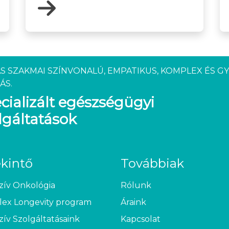
S SZAKMAI SZÍNVONALÚ, EMPATIKUS, KOMPLEX ÉS G
ÁS.
cializált egészségügyi
lgáltatások
ekintő
Továbbiak
zív Onkológia
Rólunk
ex Longevity program
Áraink
zív Szolgáltatásaink
Kapcsolat