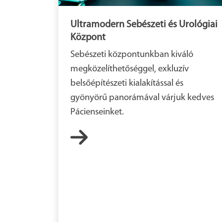
Ultramodern Sebészeti és Urológiai
Központ
Sebészeti központunkban kiváló
megközelíthetőséggel, exkluzív
belsőépítészeti kialakítással és
gyönyörű panorámával várjuk kedves
Pácienseinket.