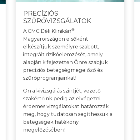
PRECÍZIÓS
SZŰRŐVIZSGÁLATOK
®
A CMC Déli Klinikán
Magyarországon elsőként
elkészítjük személyre szabott,
integrált rizikóelemzését, amely
alapján kifejezetten Önre szabjuk
precíziós betegségmegelőző és
szűrőprogramjainkat!
Ön a kivizsgálás szintjét, vezető
szakértőink pedig az elvégezni
érdemes vizsgálatokat határozzák
meg, hogy tudatosan segíthessük a
betegségek hatékony
megelőzésében!