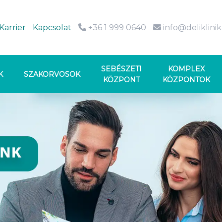
Karrier
Kapcsolat
+36 1 999 0640
info@deliklini
SEBÉSZETI
KOMPLEX
K
SZAKORVOSOK
KÖZPONT
KÖZPONTOK