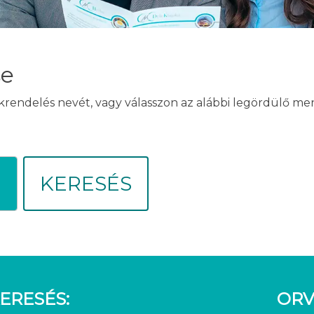
se
akrendelés nevét, vagy válasszon az alábbi legördülő m
KERESÉS
ERESÉS:
ORV