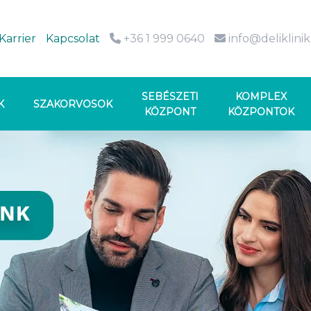
Karrier
Kapcsolat
+36 1 999 0640
info@deliklini
SEBÉSZETI
KOMPLEX
K
SZAKORVOSOK
KÖZPONT
KÖZPONTOK