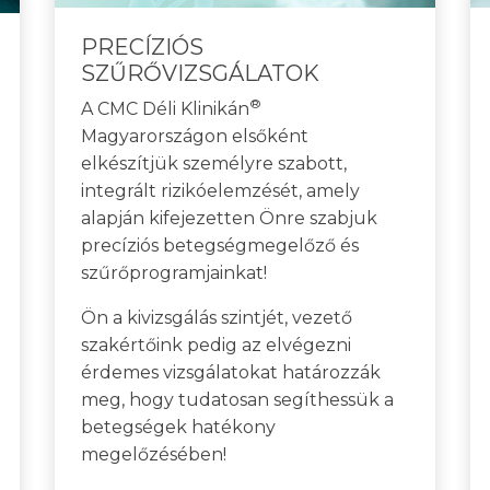
PRECÍZIÓS
SZŰRŐVIZSGÁLATOK
®
A CMC Déli Klinikán
Magyarországon elsőként
elkészítjük személyre szabott,
integrált rizikóelemzését, amely
alapján kifejezetten Önre szabjuk
precíziós betegségmegelőző és
szűrőprogramjainkat!
Ön a kivizsgálás szintjét, vezető
szakértőink pedig az elvégezni
érdemes vizsgálatokat határozzák
meg, hogy tudatosan segíthessük a
betegségek hatékony
megelőzésében!