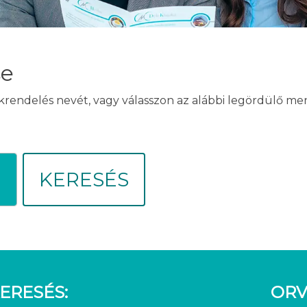
se
akrendelés nevét, vagy válasszon az alábbi legördülő m
KERESÉS
ERESÉS:
ORV