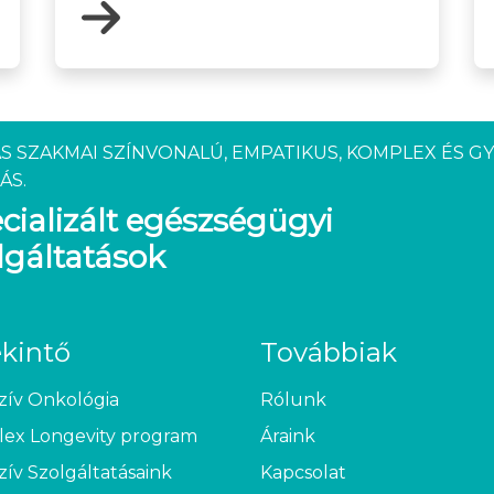
S SZAKMAI SZÍNVONALÚ, EMPATIKUS, KOMPLEX ÉS G
ÁS.
cializált egészségügyi
lgáltatások
ekintő
Továbbiak
zív Onkológia
Rólunk
ex Longevity program
Áraink
zív Szolgáltatásaink
Kapcsolat