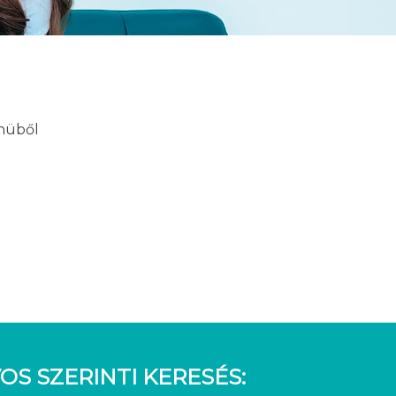
enüből
OS SZERINTI KERESÉS: