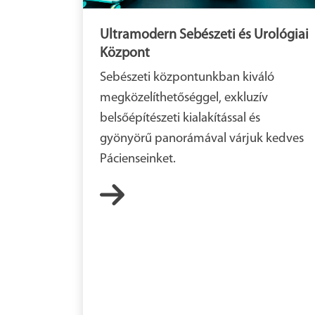
Ultramodern Sebészeti és Urológiai
Központ
Sebészeti központunkban kiváló
megközelíthetőséggel, exkluzív
belsőépítészeti kialakítással és
gyönyörű panorámával várjuk kedves
Pácienseinket.