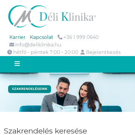
Karrier
Kapcsolat
+36 1 999 0640
info@deliklinika.hu
hétfő - péntek 7:00 - 20:00
Bejelentkezés
Szakrendelés keresése