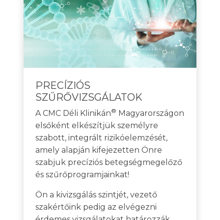
PRECÍZIÓS
SZŰRŐVIZSGÁLATOK
®
A CMC Déli Klinikán
Magyarországon
elsőként elkészítjük személyre
szabott, integrált rizikóelemzését,
amely alapján kifejezetten Önre
szabjuk precíziós betegségmegelőző
és szűrőprogramjainkat!
Ön a kivizsgálás szintjét, vezető
szakértőink pedig az elvégezni
érdemes vizsgálatokat határozzák