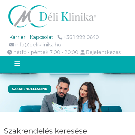
Karrier
Kapcsolat
+36 1 999 0640
info@deliklinika.hu
hétfő - péntek 7:00 - 20:00
Bejelentkezés
Szakrendelés keresése