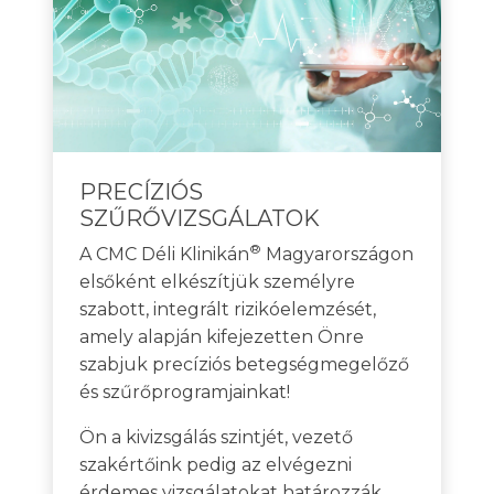
PRECÍZIÓS
SZŰRŐVIZSGÁLATOK
®
A CMC Déli Klinikán
Magyarországon
elsőként elkészítjük személyre
szabott, integrált rizikóelemzését,
amely alapján kifejezetten Önre
szabjuk precíziós betegségmegelőző
és szűrőprogramjainkat!
Ön a kivizsgálás szintjét, vezető
szakértőink pedig az elvégezni
érdemes vizsgálatokat határozzák