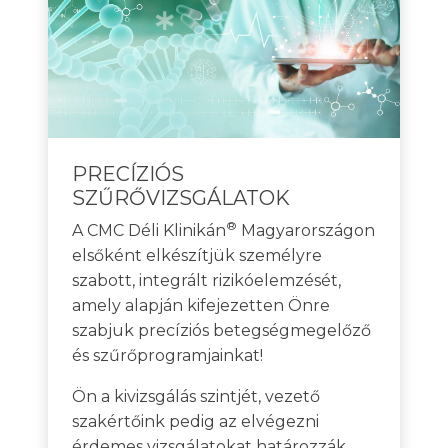
PRECÍZIÓS
SZŰRŐVIZSGÁLATOK
®
A CMC Déli Klinikán
Magyarországon
elsőként elkészítjük személyre
szabott, integrált rizikóelemzését,
amely alapján kifejezetten Önre
szabjuk precíziós betegségmegelőző
és szűrőprogramjainkat!
Ön a kivizsgálás szintjét, vezető
szakértőink pedig az elvégezni
érdemes vizsgálatokat határozzák