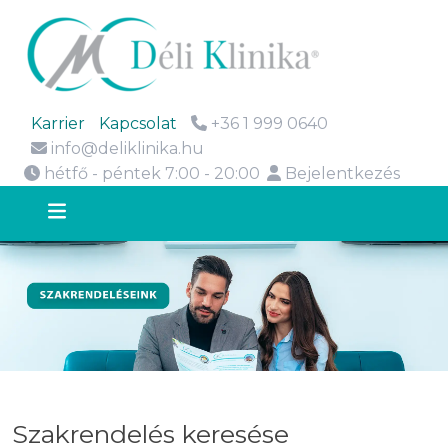
Karrier
Kapcsolat
+36 1 999 0640
info@deliklinika.hu
hétfő - péntek 7:00 - 20:00
Bejelentkezés
Szakrendelés keresése