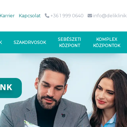
Karrier
Kapcsolat
+36 1 999 0640
info@deliklini
SEBÉSZETI
KOMPLEX
K
SZAKORVOSOK
KÖZPONT
KÖZPONTOK