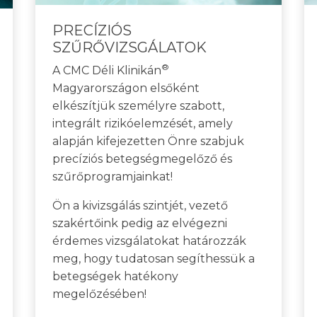
PRECÍZIÓS
SZŰRŐVIZSGÁLATOK
®
A CMC Déli Klinikán
Magyarországon elsőként
elkészítjük személyre szabott,
integrált rizikóelemzését, amely
alapján kifejezetten Önre szabjuk
precíziós betegségmegelőző és
szűrőprogramjainkat!
Ön a kivizsgálás szintjét, vezető
szakértőink pedig az elvégezni
érdemes vizsgálatokat határozzák
meg, hogy tudatosan segíthessük a
betegségek hatékony
megelőzésében!