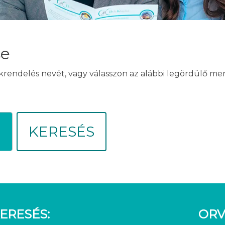
se
akrendelés nevét, vagy válasszon az alábbi legördülő m
KERESÉS
ERESÉS:
ORV