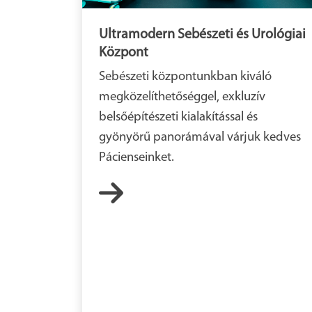
Ultramodern Sebészeti és Urológiai
Központ
Sebészeti központunkban kiváló
megközelíthetőséggel, exkluzív
belsőépítészeti kialakítással és
gyönyörű panorámával várjuk kedves
Pácienseinket.