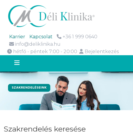
Karrier
Kapcsolat
+36 1 999 0640
info@deliklinika.hu
hétfő - péntek 7:00 - 20:00
Bejelentkezés
Szakrendelés keresése