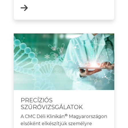
PRECÍZIÓS
SZŰRŐVIZSGÁLATOK
®
A CMC Déli Klinikán
Magyarországon
elsőként elkészítjük személyre