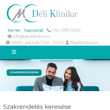
Karrier
Kapcsolat
+36 1 999 0640
info@deliklinika.hu
hétfő - péntek 7:00 - 20:00
Bejelentkezés
Szakrendelés keresése