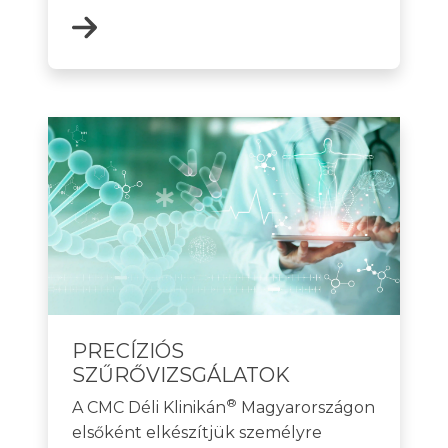
PRECÍZIÓS
SZŰRŐVIZSGÁLATOK
®
A CMC Déli Klinikán
Magyarországon
elsőként elkészítjük személyre