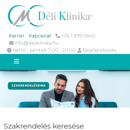
Karrier
Kapcsolat
+36 1 999 0640
info@deliklinika.hu
hétfő - péntek 7:00 - 20:00
Bejelentkezés
Szakrendelés keresése