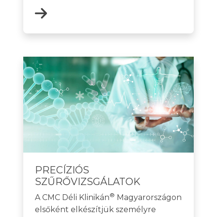
PRECÍZIÓS
SZŰRŐVIZSGÁLATOK
®
A CMC Déli Klinikán
Magyarországon
elsőként elkészítjük személyre