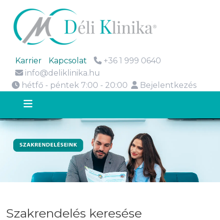
Karrier
Kapcsolat
+36 1 999 0640
info@deliklinika.hu
hétfő - péntek 7:00 - 20:00
Bejelentkezés
Szakrendelés keresése