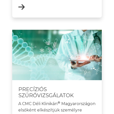
PRECÍZIÓS
SZŰRŐVIZSGÁLATOK
®
A CMC Déli Klinikán
Magyarországon
elsőként elkészítjük személyre