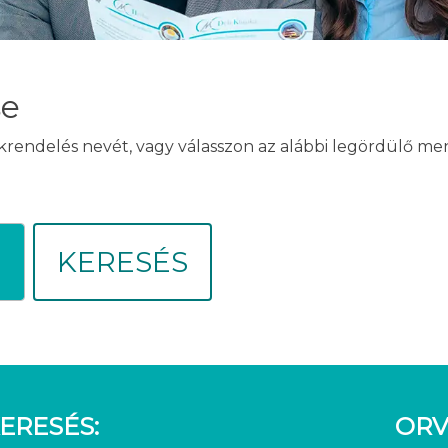
se
akrendelés nevét, vagy válasszon az alábbi legördülő m
KERESÉS
ERESÉS:
ORV