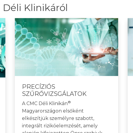
Déli Klinikáról
PRECÍZIÓS
SZŰRŐVIZSGÁLATOK
®
A CMC Déli Klinikán
Magyarországon elsőként
elkészítjük személyre szabott,
integrált rizikóelemzését, amely