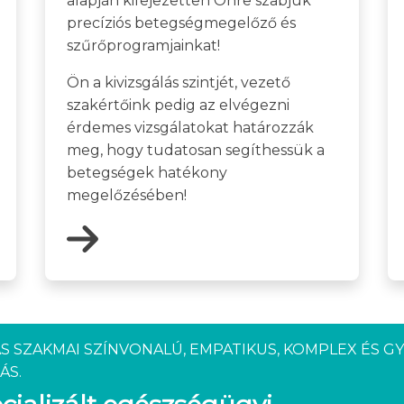
alapján kifejezetten Önre szabjuk
precíziós betegségmegelőző és
szűrőprogramjainkat!
Ön a kivizsgálás szintjét, vezető
szakértőink pedig az elvégezni
érdemes vizsgálatokat határozzák
meg, hogy tudatosan segíthessük a
betegségek hatékony
megelőzésében!
S SZAKMAI SZÍNVONALÚ, EMPATIKUS, KOMPLEX ÉS G
ÁS.