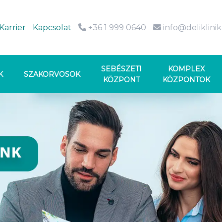
Karrier
Kapcsolat
+36 1 999 0640
info@deliklini
SEBÉSZETI
KOMPLEX
K
SZAKORVOSOK
KÖZPONT
KÖZPONTOK