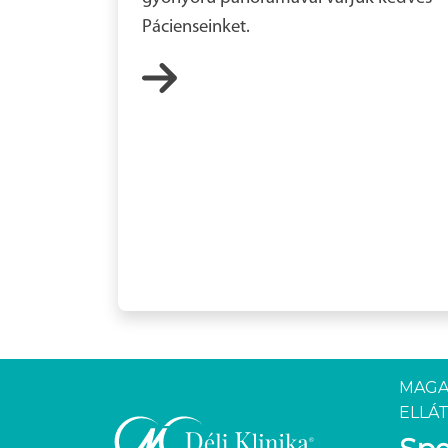
Pácienseinket.
MAGA
ELLÁT