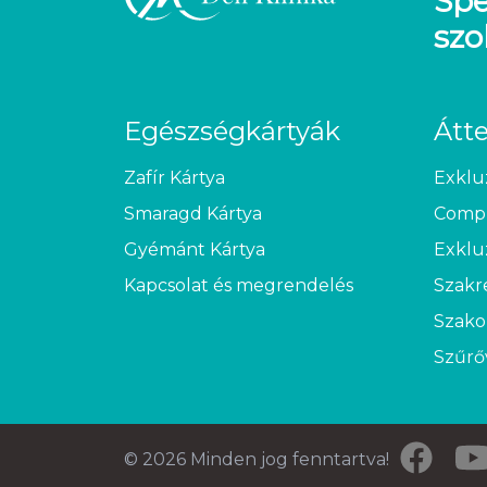
Spe
szo
Egészségkártyák
Átt
Zafír Kártya
Exklu
Smaragd Kártya
Compl
Gyémánt Kártya
Exklu
Kapcsolat és megrendelés
Szakr
Szako
Szűrő
© 2026 Minden jog fenntartva!