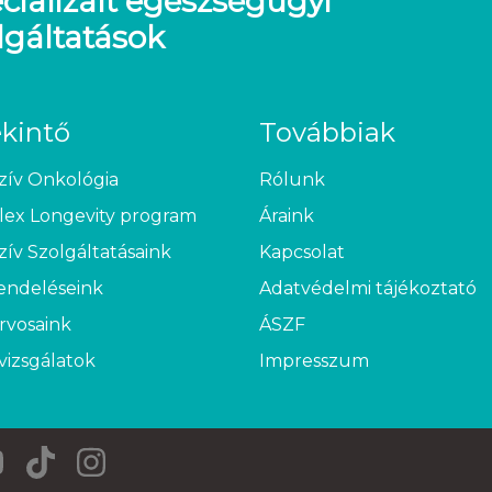
cializált egészségügyi
lgáltatások
ekintő
Továbbiak
zív Onkológia
Rólunk
ex Longevity program
Áraink
zív Szolgáltatásaink
Kapcsolat
endeléseink
Adatvédelmi tájékoztató
rvosaink
ÁSZF
vizsgálatok
Impresszum