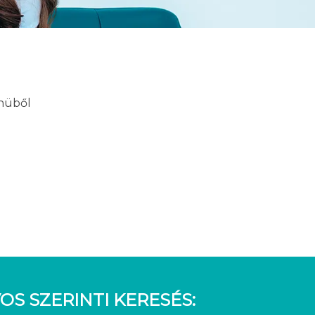
enüből
OS SZERINTI KERESÉS: