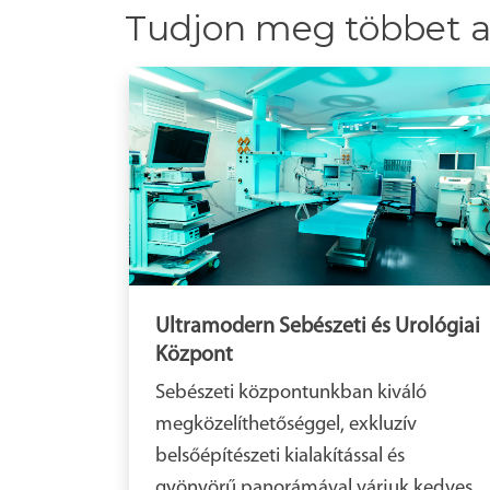
Tudjon meg többet a 
Ultramodern Sebészeti és Urológiai
Központ
Sebészeti központunkban kiváló
megközelíthetőséggel, exkluzív
belsőépítészeti kialakítással és
gyönyörű panorámával várjuk kedves