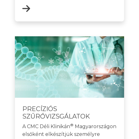
PRECÍZIÓS
SZŰRŐVIZSGÁLATOK
®
A CMC Déli Klinikán
Magyarországon
elsőként elkészítjük személyre