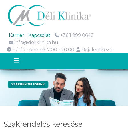
Karrier
Kapcsolat
+36 1 999 0640
info@deliklinika.hu
hétfő - péntek 7:00 - 20:00
Bejelentkezés
Szakrendelés keresése