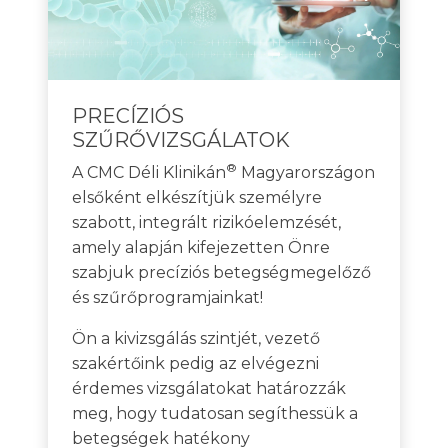
PRECÍZIÓS
SZŰRŐVIZSGÁLATOK
®
A CMC Déli Klinikán
Magyarországon
elsőként elkészítjük személyre
szabott, integrált rizikóelemzését,
amely alapján kifejezetten Önre
szabjuk precíziós betegségmegelőző
és szűrőprogramjainkat!
Ön a kivizsgálás szintjét, vezető
szakértőink pedig az elvégezni
érdemes vizsgálatokat határozzák
meg, hogy tudatosan segíthessük a
betegségek hatékony