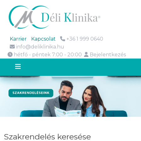
Karrier
Kapcsolat
+36 1 999 0640
info@deliklinika.hu
hétfő - péntek 7:00 - 20:00
Bejelentkezés
Szakrendelés keresése