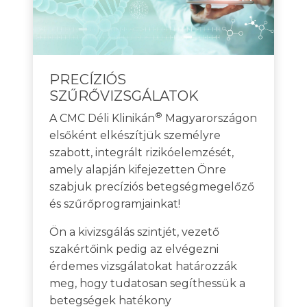
PRECÍZIÓS
SZŰRŐVIZSGÁLATOK
®
A CMC Déli Klinikán
Magyarországon
elsőként elkészítjük személyre
szabott, integrált rizikóelemzését,
amely alapján kifejezetten Önre
szabjuk precíziós betegségmegelőző
és szűrőprogramjainkat!
Ön a kivizsgálás szintjét, vezető
szakértőink pedig az elvégezni
érdemes vizsgálatokat határozzák
meg, hogy tudatosan segíthessük a
betegségek hatékony