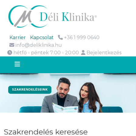
Karrier
Kapcsolat
+36 1 999 0640
info@deliklinika.hu
hétfő - péntek 7:00 - 20:00
Bejelentkezés
Szakrendelés keresése