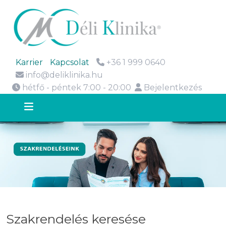
Karrier
Kapcsolat
+36 1 999 0640
info@deliklinika.hu
hétfő - péntek 7:00 - 20:00
Bejelentkezés
Szakrendelés keresése