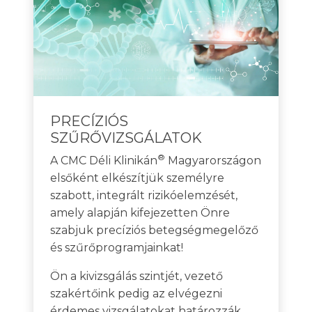
PRECÍZIÓS
SZŰRŐVIZSGÁLATOK
®
A CMC Déli Klinikán
Magyarországon
elsőként elkészítjük személyre
szabott, integrált rizikóelemzését,
amely alapján kifejezetten Önre
szabjuk precíziós betegségmegelőző
és szűrőprogramjainkat!
Ön a kivizsgálás szintjét, vezető
szakértőink pedig az elvégezni
érdemes vizsgálatokat határozzák