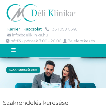
Karrier
Kapcsolat
+36 1 999 0640
info@deliklinika.hu
hétfő - péntek 7:00 - 20:00
Bejelentkezés
Szakrendelés keresése