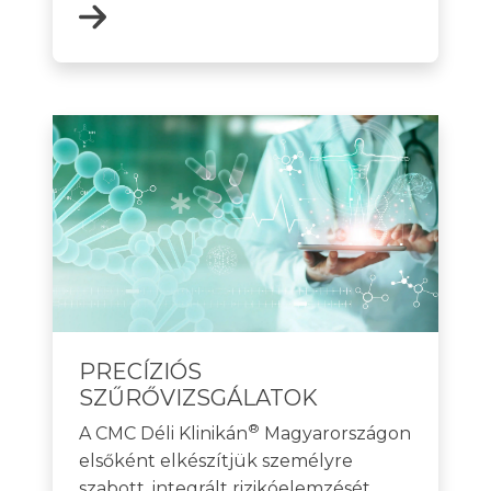
PRECÍZIÓS
SZŰRŐVIZSGÁLATOK
®
A CMC Déli Klinikán
Magyarországon
elsőként elkészítjük személyre
szabott, integrált rizikóelemzését,