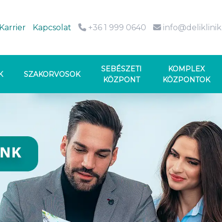
Karrier
Kapcsolat
+36 1 999 0640
info@deliklini
SEBÉSZETI
KOMPLEX
K
SZAKORVOSOK
KÖZPONT
KÖZPONTOK