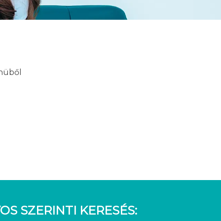
enüből
OS SZERINTI KERESÉS: