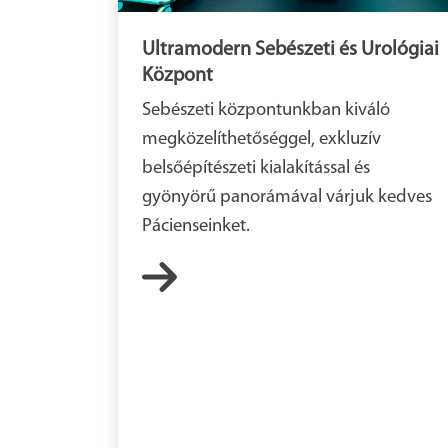
Ultramodern Sebészeti és Urológiai
Központ
Sebészeti központunkban kiváló
megközelíthetőséggel, exkluzív
belsőépítészeti kialakítással és
gyönyörű panorámával várjuk kedves
Pácienseinket.