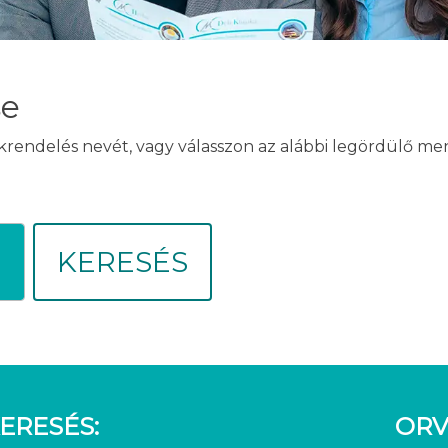
se
akrendelés nevét, vagy válasszon az alábbi legördülő m
KERESÉS
ERESÉS:
ORV