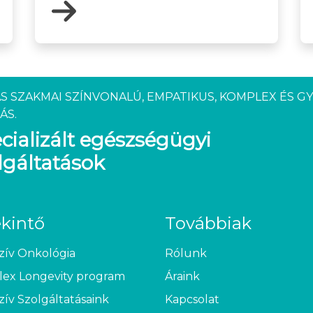
S SZAKMAI SZÍNVONALÚ, EMPATIKUS, KOMPLEX ÉS G
ÁS.
cializált egészségügyi
lgáltatások
ekintő
Továbbiak
zív Onkológia
Rólunk
ex Longevity program
Áraink
zív Szolgáltatásaink
Kapcsolat