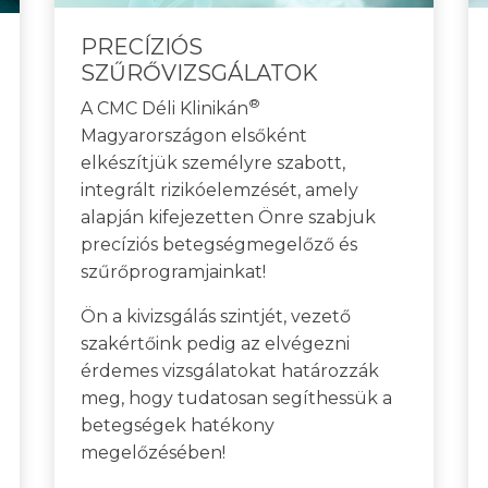
PRECÍZIÓS
SZŰRŐVIZSGÁLATOK
®
A CMC Déli Klinikán
Magyarországon elsőként
elkészítjük személyre szabott,
integrált rizikóelemzését, amely
alapján kifejezetten Önre szabjuk
precíziós betegségmegelőző és
szűrőprogramjainkat!
Ön a kivizsgálás szintjét, vezető
szakértőink pedig az elvégezni
érdemes vizsgálatokat határozzák
meg, hogy tudatosan segíthessük a
betegségek hatékony
megelőzésében!