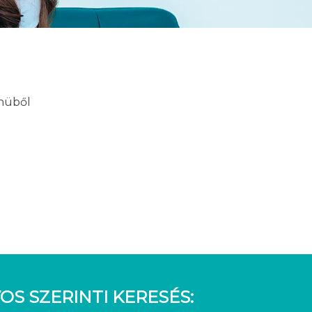
enüből
OS SZERINTI KERESÉS: