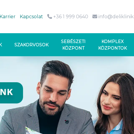
Karrier
Kapcsolat
+36 1 999 0640
info@deliklini
SEBÉSZETI
KOMPLEX
K
SZAKORVOSOK
KÖZPONT
KÖZPONTOK