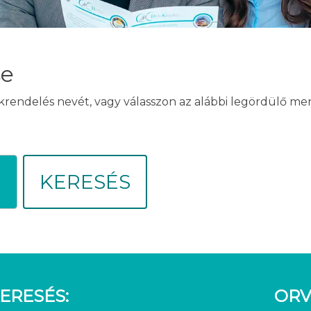
se
akrendelés nevét, vagy válasszon az alábbi legördülő m
KERESÉS
ERESÉS:
ORV