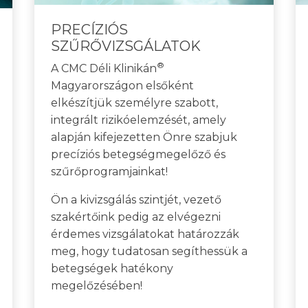
PRECÍZIÓS
SZŰRŐVIZSGÁLATOK
®
A CMC Déli Klinikán
Magyarországon elsőként
elkészítjük személyre szabott,
integrált rizikóelemzését, amely
alapján kifejezetten Önre szabjuk
precíziós betegségmegelőző és
szűrőprogramjainkat!
Ön a kivizsgálás szintjét, vezető
szakértőink pedig az elvégezni
érdemes vizsgálatokat határozzák
meg, hogy tudatosan segíthessük a
betegségek hatékony
megelőzésében!