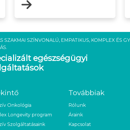
S SZAKMAI SZÍNVONALÚ, EMPATIKUS, KOMPLEX ÉS G
ÁS.
cializált egészségügyi
lgáltatások
ekintő
Továbbiak
zív Onkológia
Rólunk
ex Longevity program
Áraink
zív Szolgáltatásaink
Kapcsolat