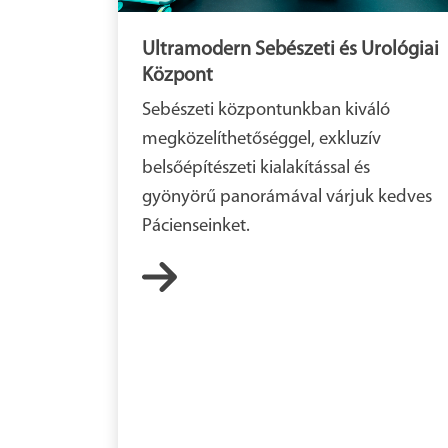
Ultramodern Sebészeti és Urológiai
Központ
Sebészeti központunkban kiváló
megközelíthetőséggel, exkluzív
belsőépítészeti kialakítással és
gyönyörű panorámával várjuk kedves
Pácienseinket.