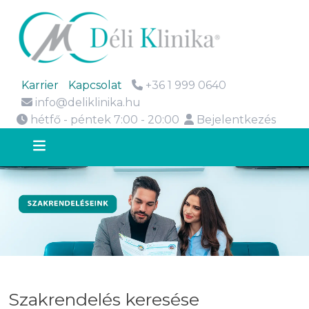
Karrier
Kapcsolat
+36 1 999 0640
info@deliklinika.hu
hétfő - péntek 7:00 - 20:00
Bejelentkezés
Szakrendelés keresése