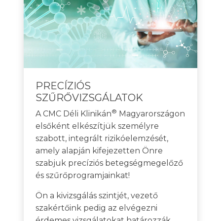
PRECÍZIÓS
SZŰRŐVIZSGÁLATOK
®
A CMC Déli Klinikán
Magyarországon
elsőként elkészítjük személyre
szabott, integrált rizikóelemzését,
amely alapján kifejezetten Önre
szabjuk precíziós betegségmegelőző
és szűrőprogramjainkat!
Ön a kivizsgálás szintjét, vezető
szakértőink pedig az elvégezni
érdemes vizsgálatokat határozzák