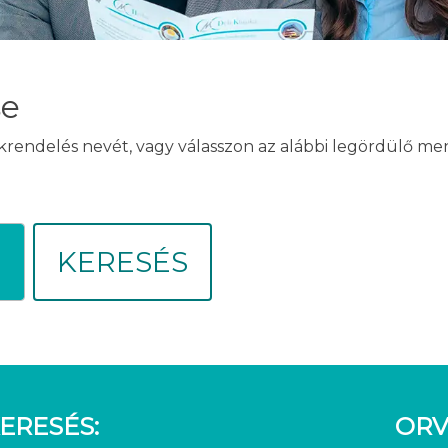
se
akrendelés nevét, vagy válasszon az alábbi legördülő m
KERESÉS
ERESÉS:
ORV