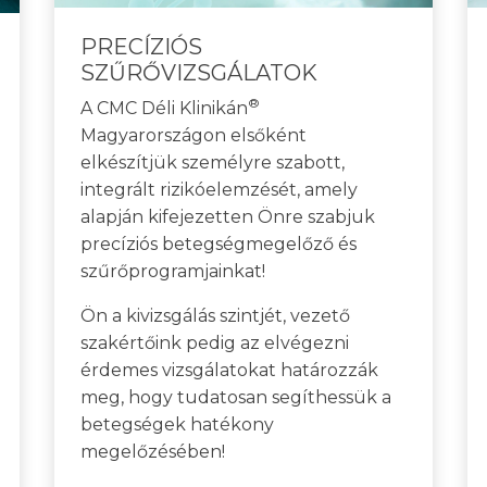
PRECÍZIÓS
SZŰRŐVIZSGÁLATOK
®
A CMC Déli Klinikán
Magyarországon elsőként
elkészítjük személyre szabott,
integrált rizikóelemzését, amely
alapján kifejezetten Önre szabjuk
precíziós betegségmegelőző és
szűrőprogramjainkat!
Ön a kivizsgálás szintjét, vezető
szakértőink pedig az elvégezni
érdemes vizsgálatokat határozzák
meg, hogy tudatosan segíthessük a
betegségek hatékony
megelőzésében!