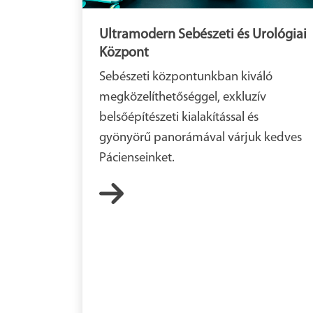
Ultramodern Sebészeti és Urológiai
Központ
Sebészeti központunkban kiváló
megközelíthetőséggel, exkluzív
belsőépítészeti kialakítással és
gyönyörű panorámával várjuk kedves
Pácienseinket.