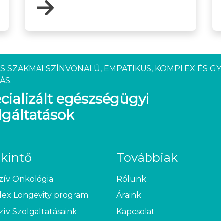
S SZAKMAI SZÍNVONALÚ, EMPATIKUS, KOMPLEX ÉS G
ÁS.
cializált egészségügyi
lgáltatások
ekintő
Továbbiak
zív Onkológia
Rólunk
ex Longevity program
Áraink
zív Szolgáltatásaink
Kapcsolat