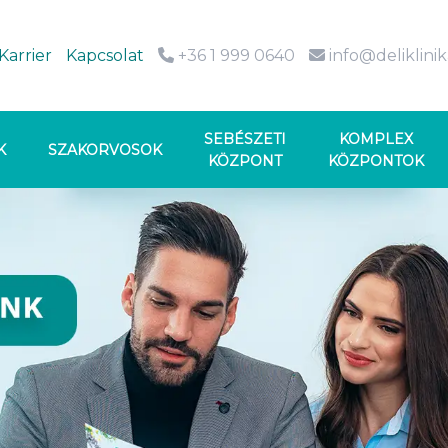
Karrier
Kapcsolat
+36 1 999 0640
info@deliklini
SEBÉSZETI
KOMPLEX
K
SZAKORVOSOK
KÖZPONT
KÖZPONTOK