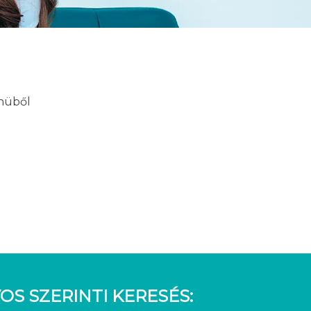
enüből
OS SZERINTI KERESÉS: