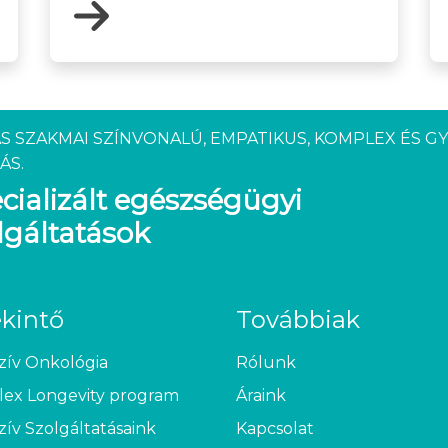
S SZAKMAI SZÍNVONALÚ, EMPATIKUS, KOMPLEX ÉS G
ÁS.
cializált egészségügyi
lgáltatások
ekintő
Továbbiak
zív Onkológia
Rólunk
ex Longevity program
Áraink
zív Szolgáltatásaink
Kapcsolat