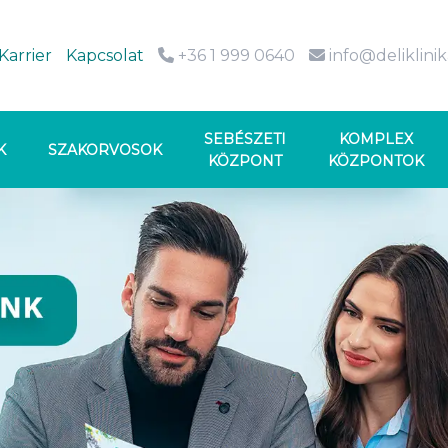
Karrier
Kapcsolat
+36 1 999 0640
info@deliklini
SEBÉSZETI
KOMPLEX
K
SZAKORVOSOK
KÖZPONT
KÖZPONTOK