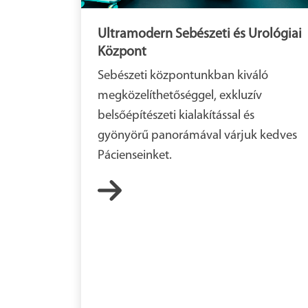
Ultramodern Sebészeti és Urológiai
Központ
Sebészeti központunkban kiváló
megközelíthetőséggel, exkluzív
belsőépítészeti kialakítással és
gyönyörű panorámával várjuk kedves
Pácienseinket.