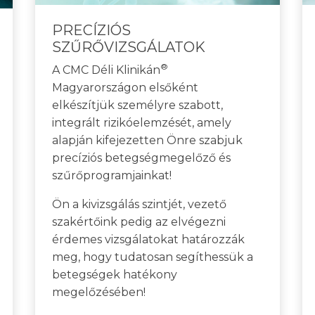
PRECÍZIÓS
SZŰRŐVIZSGÁLATOK
®
A CMC Déli Klinikán
Magyarországon elsőként
elkészítjük személyre szabott,
integrált rizikóelemzését, amely
alapján kifejezetten Önre szabjuk
precíziós betegségmegelőző és
szűrőprogramjainkat!
Ön a kivizsgálás szintjét, vezető
szakértőink pedig az elvégezni
érdemes vizsgálatokat határozzák
meg, hogy tudatosan segíthessük a
betegségek hatékony
megelőzésében!