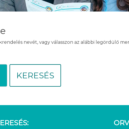
se
akrendelés nevét, vagy válasszon az alábbi legördülő m
KERESÉS
ERESÉS:
ORV