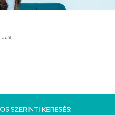
enüből
OS SZERINTI KERESÉS: