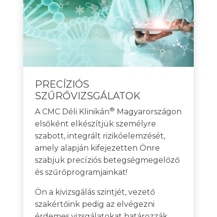
PRECÍZIÓS
SZŰRŐVIZSGÁLATOK
®
A CMC Déli Klinikán
Magyarországon
elsőként elkészítjük személyre
szabott, integrált rizikóelemzését,
amely alapján kifejezetten Önre
szabjuk precíziós betegségmegelőző
és szűrőprogramjainkat!
Ön a kivizsgálás szintjét, vezető
szakértőink pedig az elvégezni
érdemes vizsgálatokat határozzák