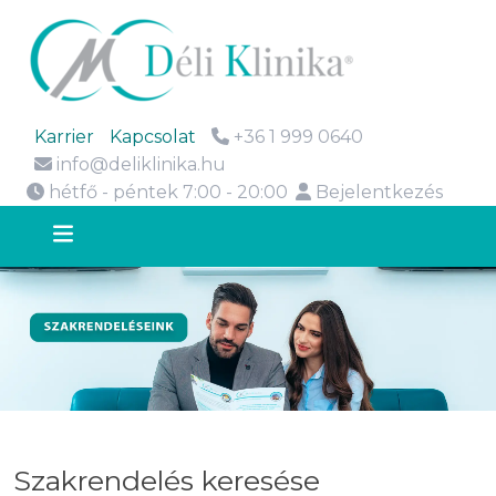
Karrier
Kapcsolat
+36 1 999 0640
info@deliklinika.hu
hétfő - péntek 7:00 - 20:00
Bejelentkezés
Szakrendelés keresése