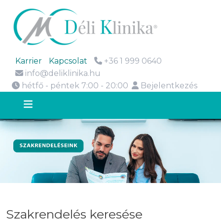
Karrier
Kapcsolat
+36 1 999 0640
info@deliklinika.hu
hétfő - péntek 7:00 - 20:00
Bejelentkezés
Szakrendelés keresése