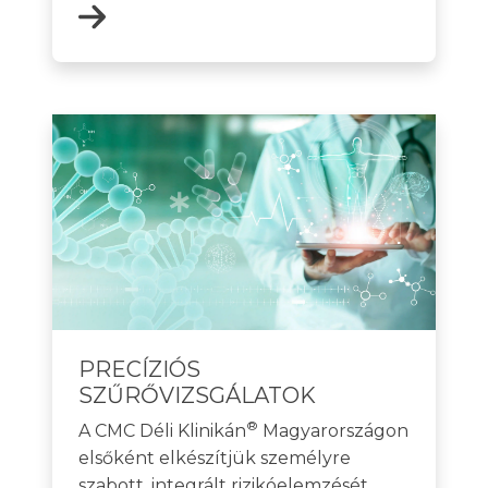
PRECÍZIÓS
SZŰRŐVIZSGÁLATOK
®
A CMC Déli Klinikán
Magyarországon
elsőként elkészítjük személyre
szabott, integrált rizikóelemzését,