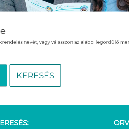
se
akrendelés nevét, vagy válasszon az alábbi legördülő m
KERESÉS
ERESÉS:
ORV