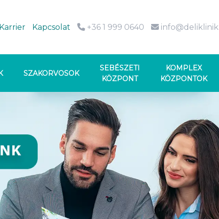
Karrier
Kapcsolat
+36 1 999 0640
info@deliklini
SEBÉSZETI
KOMPLEX
K
SZAKORVOSOK
KÖZPONT
KÖZPONTOK