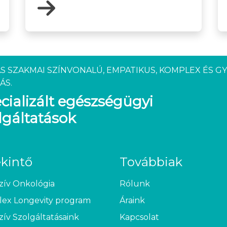
S SZAKMAI SZÍNVONALÚ, EMPATIKUS, KOMPLEX ÉS G
ÁS.
cializált egészségügyi
lgáltatások
ekintő
Továbbiak
zív Onkológia
Rólunk
ex Longevity program
Áraink
zív Szolgáltatásaink
Kapcsolat