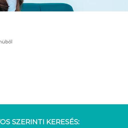
enüből
OS SZERINTI KERESÉS: