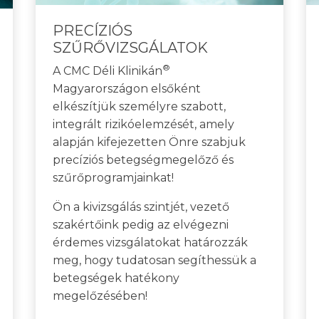
PRECÍZIÓS
SZŰRŐVIZSGÁLATOK
®
A CMC Déli Klinikán
Magyarországon elsőként
elkészítjük személyre szabott,
integrált rizikóelemzését, amely
alapján kifejezetten Önre szabjuk
precíziós betegségmegelőző és
szűrőprogramjainkat!
Ön a kivizsgálás szintjét, vezető
szakértőink pedig az elvégezni
érdemes vizsgálatokat határozzák
meg, hogy tudatosan segíthessük a
betegségek hatékony
megelőzésében!