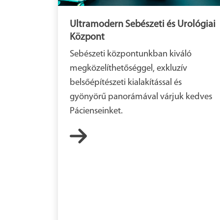
Ultramodern Sebészeti és Urológiai
Központ
Sebészeti központunkban kiváló
megközelíthetőséggel, exkluzív
belsőépítészeti kialakítással és
gyönyörű panorámával várjuk kedves
Pácienseinket.