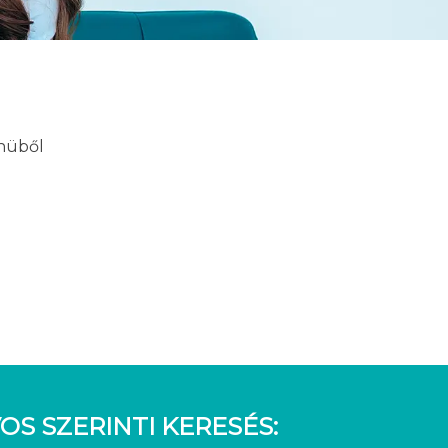
enüből
OS SZERINTI KERESÉS: