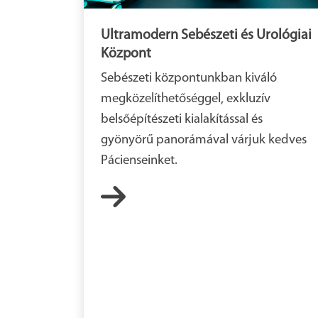
Ultramodern Sebészeti és Urológiai
Központ
Sebészeti központunkban kiváló
megközelíthetőséggel, exkluzív
belsőépítészeti kialakítással és
gyönyörű panorámával várjuk kedves
Pácienseinket.