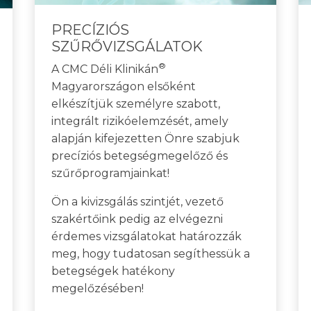
PRECÍZIÓS
SZŰRŐVIZSGÁLATOK
®
A CMC Déli Klinikán
Magyarországon elsőként
elkészítjük személyre szabott,
integrált rizikóelemzését, amely
alapján kifejezetten Önre szabjuk
precíziós betegségmegelőző és
szűrőprogramjainkat!
Ön a kivizsgálás szintjét, vezető
szakértőink pedig az elvégezni
érdemes vizsgálatokat határozzák
meg, hogy tudatosan segíthessük a
betegségek hatékony
megelőzésében!