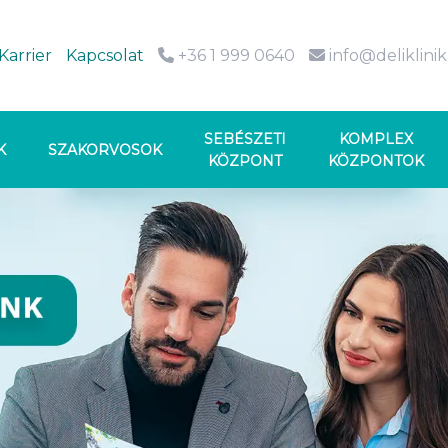
Karrier
Kapcsolat
+36 1 999 0640
info@deliklini
SEBÉSZETI
KOMPLEX
K
SZAKORVOSOK
KÖZPONT
KÖZPONTOK