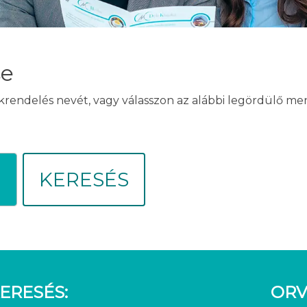
se
akrendelés nevét, vagy válasszon az alábbi legördülő m
KERESÉS
ERESÉS:
ORV