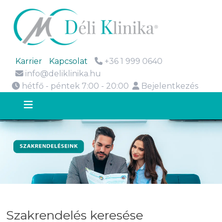
Karrier
Kapcsolat
+36 1 999 0640
info@deliklinika.hu
hétfő - péntek 7:00 - 20:00
Bejelentkezés
Szakrendelés keresése