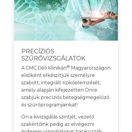
PRECÍZIÓS
SZŰRŐVIZSGÁLATOK
®
A CMC Déli Klinikán
Magyarországon
elsőként elkészítjük személyre
szabott, integrált rizikóelemzését,
amely alapján kifejezetten Önre
szabjuk precíziós betegségmegelőző
és szűrőprogramjainkat!
Ön a kivizsgálás szintjét, vezető
szakértőink pedig az elvégezni
érdemes vizsgálatokat határozzák