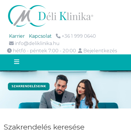
Karrier
Kapcsolat
+36 1 999 0640
info@deliklinika.hu
hétfő - péntek 7:00 - 20:00
Bejelentkezés
Szakrendelés keresése