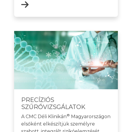
PRECÍZIÓS
SZŰRŐVIZSGÁLATOK
®
A CMC Déli Klinikán
Magyarországon
elsőként elkészítjük személyre
szabott, integrált rizikóelemzését,