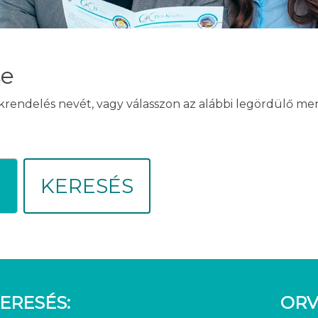
se
akrendelés nevét, vagy válasszon az alábbi legördülő m
KERESÉS
ERESÉS:
ORV