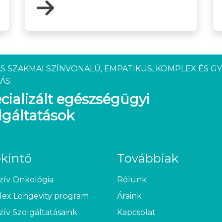
S SZAKMAI SZÍNVONALÚ, EMPATIKUS, KOMPLEX ÉS G
ÁS.
cializált egészségügyi
lgáltatások
ekintő
Továbbiak
zív Onkológia
Rólunk
ex Longevity program
Áraink
zív Szolgáltatásaink
Kapcsolat