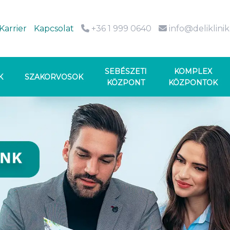
Karrier
Kapcsolat
+36 1 999 0640
info@deliklini
SEBÉSZETI
KOMPLEX
K
SZAKORVOSOK
KÖZPONT
KÖZPONTOK