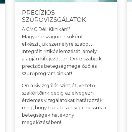
PRECÍZIÓS
SZŰRŐVIZSGÁLATOK
®
A CMC Déli Klinikán
Magyarországon elsőként
elkészítjük személyre szabott,
integrált rizikóelemzését, amely
alapján kifejezetten Önre szabjuk
precíziós betegségmegelőző és
szűrőprogramjainkat!
Ön a kivizsgálás szintjét, vezető
szakértőink pedig az elvégezni
érdemes vizsgálatokat határozzák
meg, hogy tudatosan segíthessük a
betegségek hatékony
megelőzésében!