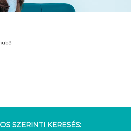
enüből
OS SZERINTI KERESÉS: