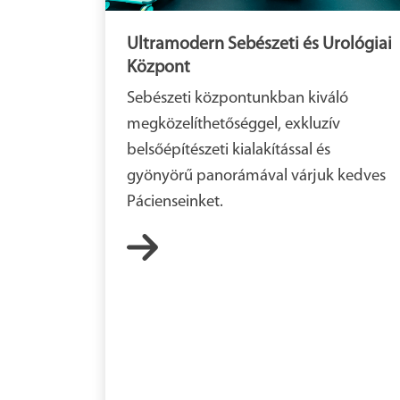
Ultramodern Sebészeti és Urológiai
Központ
Sebészeti központunkban kiváló
megközelíthetőséggel, exkluzív
belsőépítészeti kialakítással és
gyönyörű panorámával várjuk kedves
Pácienseinket.