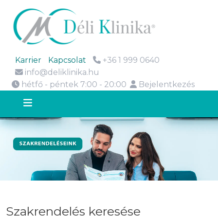
Karrier
Kapcsolat
+36 1 999 0640
info@deliklinika.hu
hétfő - péntek 7:00 - 20:00
Bejelentkezés
Szakrendelés keresése