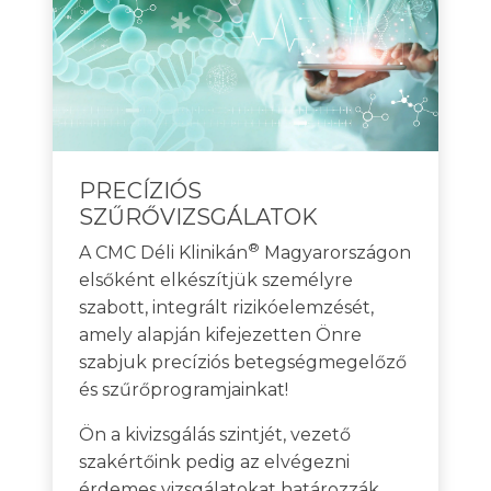
PRECÍZIÓS
SZŰRŐVIZSGÁLATOK
®
A CMC Déli Klinikán
Magyarországon
elsőként elkészítjük személyre
szabott, integrált rizikóelemzését,
amely alapján kifejezetten Önre
szabjuk precíziós betegségmegelőző
és szűrőprogramjainkat!
Ön a kivizsgálás szintjét, vezető
szakértőink pedig az elvégezni
érdemes vizsgálatokat határozzák