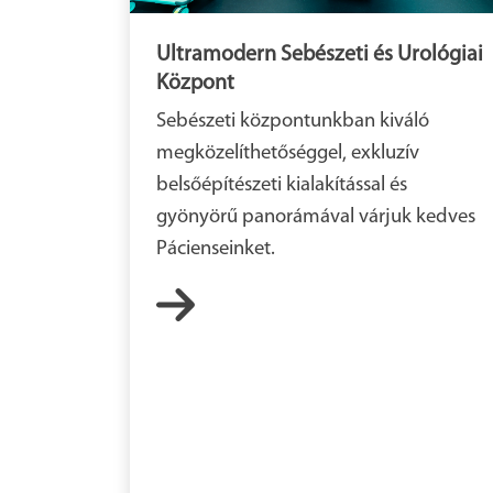
Ultramodern Sebészeti és Urológiai
Központ
Sebészeti központunkban kiváló
megközelíthetőséggel, exkluzív
belsőépítészeti kialakítással és
gyönyörű panorámával várjuk kedves
Pácienseinket.