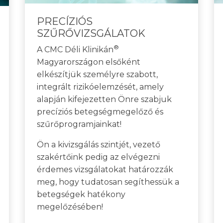
PRECÍZIÓS
SZŰRŐVIZSGÁLATOK
®
A CMC Déli Klinikán
Magyarországon elsőként
elkészítjük személyre szabott,
integrált rizikóelemzését, amely
alapján kifejezetten Önre szabjuk
precíziós betegségmegelőző és
szűrőprogramjainkat!
Ön a kivizsgálás szintjét, vezető
szakértőink pedig az elvégezni
érdemes vizsgálatokat határozzák
meg, hogy tudatosan segíthessük a
betegségek hatékony
megelőzésében!