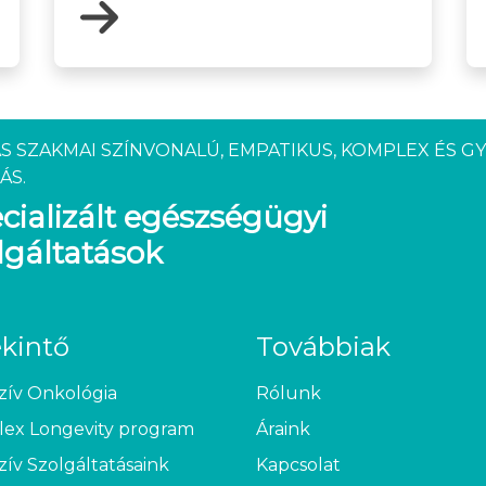
S SZAKMAI SZÍNVONALÚ, EMPATIKUS, KOMPLEX ÉS G
ÁS.
cializált egészségügyi
lgáltatások
ekintő
Továbbiak
zív Onkológia
Rólunk
ex Longevity program
Áraink
zív Szolgáltatásaink
Kapcsolat