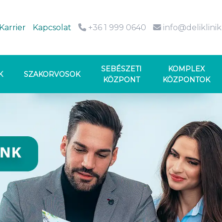
Karrier
Kapcsolat
+36 1 999 0640
info@deliklini
SEBÉSZETI
KOMPLEX
K
SZAKORVOSOK
KÖZPONT
KÖZPONTOK