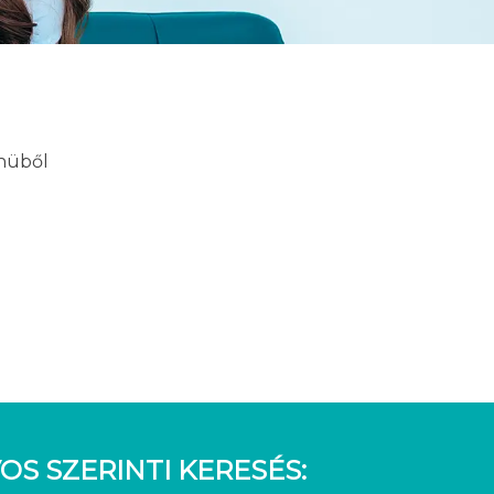
enüből
OS SZERINTI KERESÉS: