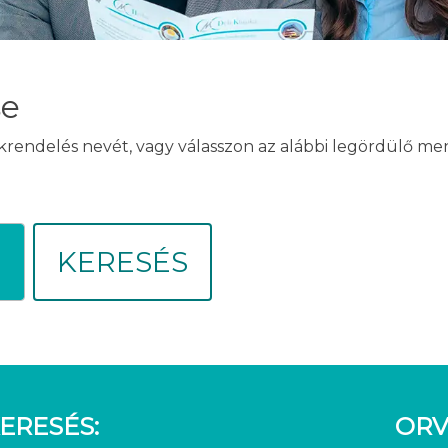
se
akrendelés nevét, vagy válasszon az alábbi legördülő m
KERESÉS
ERESÉS:
ORV