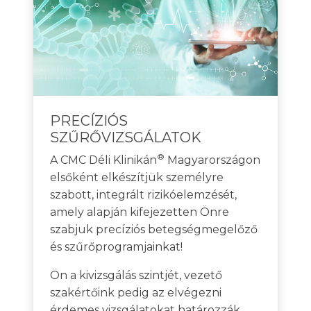
PRECÍZIÓS
SZŰRŐVIZSGÁLATOK
®
A CMC Déli Klinikán
Magyarországon
elsőként elkészítjük személyre
szabott, integrált rizikóelemzését,
amely alapján kifejezetten Önre
szabjuk precíziós betegségmegelőző
és szűrőprogramjainkat!
Ön a kivizsgálás szintjét, vezető
szakértőink pedig az elvégezni
érdemes vizsgálatokat határozzák