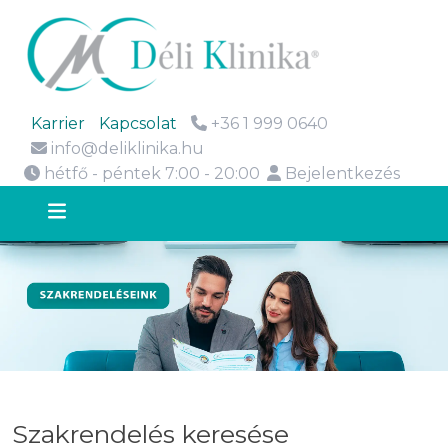
Karrier
Kapcsolat
+36 1 999 0640
info@deliklinika.hu
hétfő - péntek 7:00 - 20:00
Bejelentkezés
Szakrendelés keresése