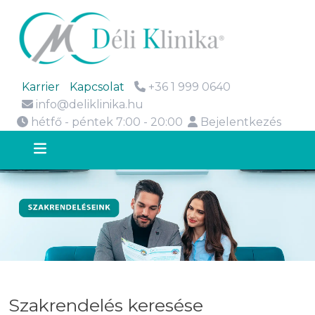
Karrier
Kapcsolat
+36 1 999 0640
info@deliklinika.hu
hétfő - péntek 7:00 - 20:00
Bejelentkezés
Szakrendelés keresése