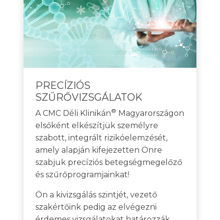
PRECÍZIÓS
SZŰRŐVIZSGÁLATOK
®
A CMC Déli Klinikán
Magyarországon
elsőként elkészítjük személyre
szabott, integrált rizikóelemzését,
amely alapján kifejezetten Önre
szabjuk precíziós betegségmegelőző
és szűrőprogramjainkat!
Ön a kivizsgálás szintjét, vezető
szakértőink pedig az elvégezni
érdemes vizsgálatokat határozzák