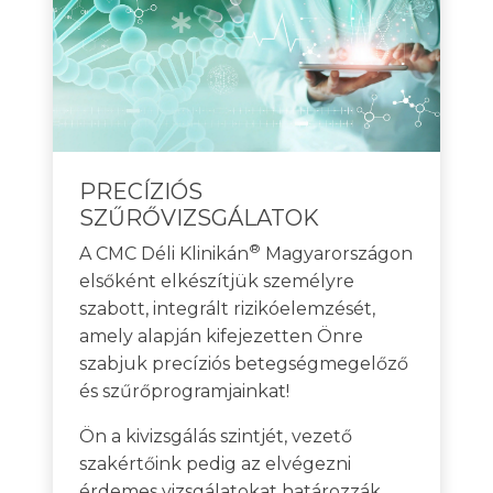
PRECÍZIÓS
SZŰRŐVIZSGÁLATOK
®
A CMC Déli Klinikán
Magyarországon
elsőként elkészítjük személyre
szabott, integrált rizikóelemzését,
amely alapján kifejezetten Önre
szabjuk precíziós betegségmegelőző
és szűrőprogramjainkat!
Ön a kivizsgálás szintjét, vezető
szakértőink pedig az elvégezni
érdemes vizsgálatokat határozzák