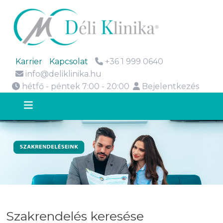
Karrier
Kapcsolat
+36 1 999 0640
info@deliklinika.hu
hétfő - péntek 7:00 - 20:00
Bejelentkezés
Szakrendelés keresése