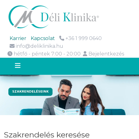
Karrier
Kapcsolat
+36 1 999 0640
info@deliklinika.hu
hétfő - péntek 7:00 - 20:00
Bejelentkezés
Szakrendelés keresése