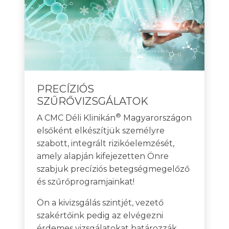
PRECÍZIÓS
SZŰRŐVIZSGÁLATOK
®
A CMC Déli Klinikán
Magyarországon
elsőként elkészítjük személyre
szabott, integrált rizikóelemzését,
amely alapján kifejezetten Önre
szabjuk precíziós betegségmegelőző
és szűrőprogramjainkat!
Ön a kivizsgálás szintjét, vezető
szakértőink pedig az elvégezni
érdemes vizsgálatokat határozzák