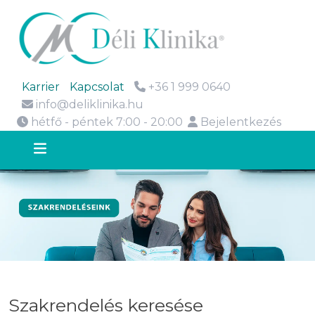
Karrier
Kapcsolat
+36 1 999 0640
info@deliklinika.hu
hétfő - péntek 7:00 - 20:00
Bejelentkezés
Szakrendelés keresése