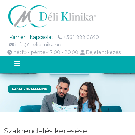
Karrier
Kapcsolat
+36 1 999 0640
info@deliklinika.hu
hétfő - péntek 7:00 - 20:00
Bejelentkezés
Szakrendelés keresése