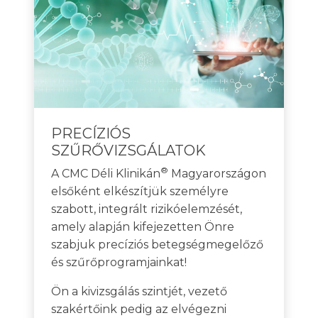
PRECÍZIÓS
SZŰRŐVIZSGÁLATOK
®
A CMC Déli Klinikán
Magyarországon
elsőként elkészítjük személyre
szabott, integrált rizikóelemzését,
amely alapján kifejezetten Önre
szabjuk precíziós betegségmegelőző
és szűrőprogramjainkat!
Ön a kivizsgálás szintjét, vezető
szakértőink pedig az elvégezni